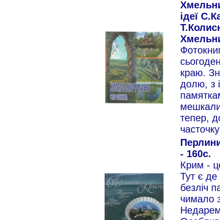
Хмельни
ідеї С.
Т.Колис
Хмельниц
Фотокниг
сьогоден
краю. Зн
долю, з 
памятка
мешкали 
тепер, д
часточку
Перлини
- 160с.
Крим - ц
Тут є де
безліч п
чимало з
Недарем