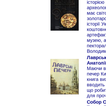
історією
археоло
має світ
золотар
історії 
коштовно
артефакт
музею, а
пекторал
Володими
Лаврськ
Анатолії
Маючи вс
печер Ки
книга ви
вводить 
що робит
для проч
Собор С