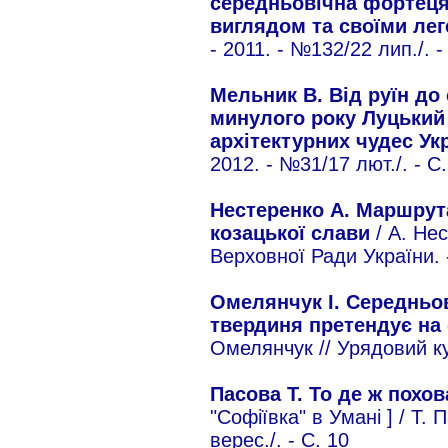
середньовічна фортеця
виглядом та своїми ле
- 2011. - №132/22 лип./. -
Мельник В. Від руїн до
минулого року Луцький 
архітектурних чудес Ук
2012. - №31/17 лют./. - С.
Нестеренко А. Маршрута
козацької слави
/ А. Не
Верховної Ради України. -
Омелянчук І. Середньов
твердиня претендує на 
Омелянчук // Урядовий кур
Пасова Т. То де ж похо
"Софіївка" в Умані ] / Т. 
верес./. - С. 10