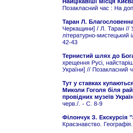
Найцікавіші місця Киє
Позакласний час : На допо
Таран Л. Благословенн
Черкащини] / Л. Таран // 
літературно-мистецький і
42-43
Тернистий шлях до Бо
хрещення Русі, найстаріш
України] // Позакласний ча
Тут у ставках купаються
Миколи Гоголя біля ра
провідних музеїв Украї
черв./. - С. 8-9
Філончук З. Екскурсія "
Краєзнавство. Географія.