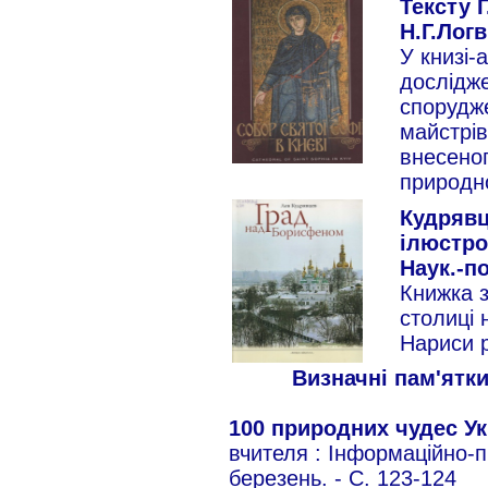
Тексту Г
Н.Г.Логв
У книзі-
дослідж
спорудже
майстрів
внесеног
природн
Кудрявц
ілюстро
Наук.-по
Книжка 
столиці 
Нариси р
Визначні пам'ятк
100 природних чудес У
вчителя : Інформаційно-п
березень. - С. 123-124