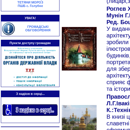
(лицарі,
ТЕТЯНИ МОРОЗ
ПШБ с. Голубне
Роглєв 
Мунін Г.
УВАГА!
Ред. Бош
ГРОМАДСЬКІ
У виданн
ОБГОВОРЕННЯ
архітект
зробили 
Пункти доступу громадян
ілюстро
будинків
портрет
для збер
архітекту
сприяє 
та істор
З надією в серці...
Правосл
Л.Г.Івакі
К.:Техні
В книзі 
славетні