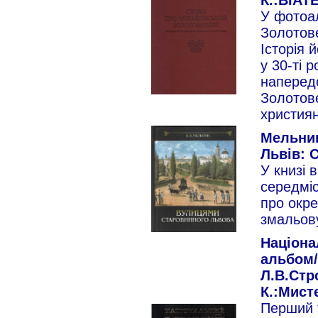
К.:ВІАТЕ
У фотоал
Золотове
Історія 
у 30-ті 
напередо
Золотов
християн
Мельник
Львів: С
У книзі 
середміс
про окре
змальову
Націонал
альбом/а
Л.В.Стр
К.:Мисте
Перший 