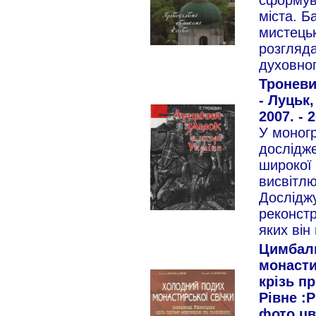
сформув
міста. Б
мистецьк
розгляда
духовног
Троневи
- Луцьк
2007. - 
У моногр
дослідже
широкої
висвітлю
Досліджу
реконстр
яких він
Цимбалю
монасти
крізь п
Рівне :Р
фото.цв