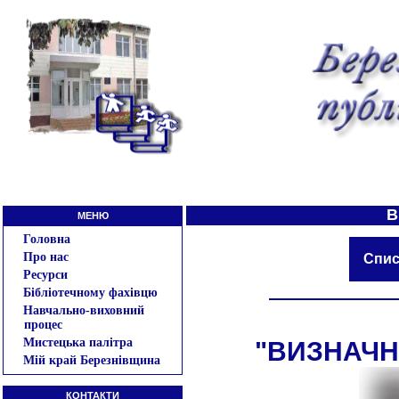
В
МЕНЮ
Головна
Про нас
Спис
Ресурси
Бібліотечному фахівцю
Навчально-виховний
процес
Мистецька палітра
"ВИЗНАЧНІ
Мій край Березнівщина
КОНТАКТИ