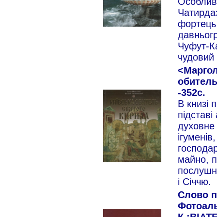
Особлив
Чатирдаз
фортець
давньогр
Чуфут-Ка
чудовий
<Маргол
обитель 
-352с.
В книзі 
підставі
духовне 
ігуменів,
господар
майно, 
послушни
і Січчю.
Слово п
Фотоаль