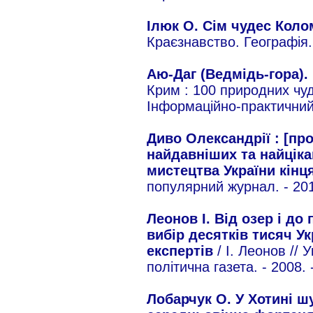
Ілюк О. Сім чудес Ко
Краєзнавство. Географія. 
Аю-Даг (Ведмідь-гора).
Крим : 100 природних чуд
Інформаційно-практичний 
Диво Олександрії : [пр
найдавніших та найцік
мистецтва України кінця 
популярний журнал. - 201
Леонов І. Від озер і до
вибір десятків тисяч У
експертів
/ І. Леонов //
політична газета. - 2008.
Лобарчук О. У Хотині шу