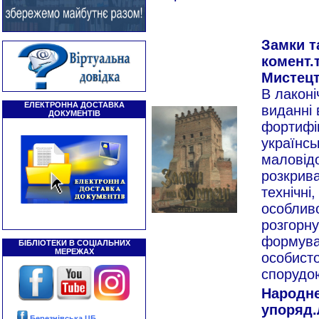
Замки т
комент.т
Мистецтв
В лаконі
ЕЛЕКТРОННА ДОСТАВКА
виданні 
ДОКУМЕНТІВ
фортифік
українсь
маловідо
розкрива
технічні
особливо
розгорну
формуван
БІБЛІОТЕКИ В СОЦІАЛЬНИХ
МЕРЕЖАХ
особисто
спорудо
Народне
упоряд.
Березнівська ЦБ