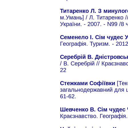
Титаренко Л. З минуло
м.Умань] / Л. Титаренко /
України. - 2007. - N99 /8 ч
Семенело І. Сім чудес 
Географія. Туризм. - 2012
Серебрій В. Дністровсь
/ В. Серебрій // Краєзнав
22
Стежками Софіївки
[Тек
загальнодержавний для шкі
61-62.
Шевченко В. Сім чуде
Краєзнавство. Географія. 