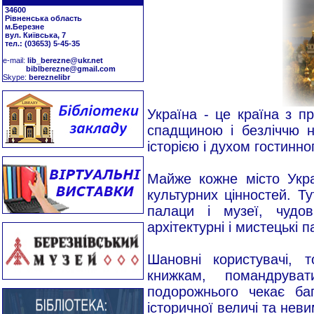
34600
Рівненська область
м.Березне
вул. Київська, 7
тел.: (03653) 5-45-35
е-mail:
lib_berezne@ukr.net
biblberezne@gmail.com
Skype:
bereznelibr
Україна - це країна з 
спадщиною і безліччю н
історією і духом гостинно
Майже кожне місто Укр
культурних цінностей. Т
палаци і музеї, чудов
архітектурні і мистецькі 
Шановні користувачі,
книжкам, помандрува
подорожнього чекає баг
історичної величі та нев