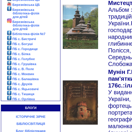
Мистецтв
Березнівська ЦБ
Альбом 
Березнівська
бібліотека-філія
традицій
для дітей
Березнівська
України.
бібліотека-філія
господар
для дітей
Бібліотека-філія №7
народни
ПБ с. Бистричі
глибинне
ПБ с. Богуші
ПБ с. Городище
Полісся,
ПБ с. Білка
Середнь
ПБ с. Голубне
Слобожа
ПБ с. Грушівка
ПБ с. В. Поле
Мунін Г.
ПБ с. Моквин
пам'ятки
ПБ с. Балашівка
ПБ с. Друхів
176с.:іл
ПБ с. Яцьковичі
У виданн
ПБ с. Тишиця
України,
ПБ с. Орлівка
фортець
БЛОГИ
портрета
ІСТОРИЧНЕ ЗІРНЕ
географі
БІБЛІОСВІТЛИЦЯ
малюнка
Блог бібліотекаря