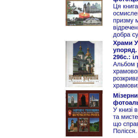
Ця книга
осмислен
призму м
відречен
добра су
Храми Ук
упоряд. 
296с.: іл
Альбом р
храмовог
розкрива
храмових
Мізерни
фотоаль
У книзі в
та мисте
що спра
Полісся.