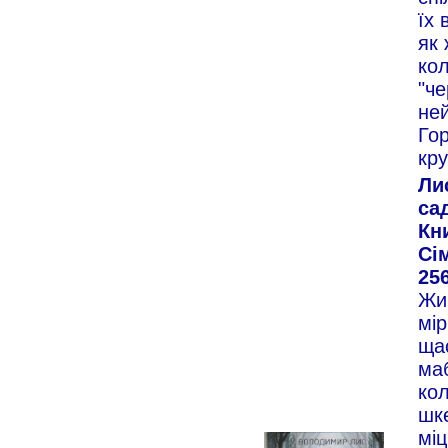
їх 
як 
ко
"че
ней
Гор
кру
Ли
сад
Кн
Сім
256
Жив
мір
ща
маб
кол
шке
міц