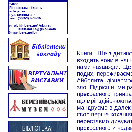
34600
Рівненська область
м.Березне
вул. Київська, 7
тел.: (03653) 5-45-35
е-mail:
lib_berezne@ukr.net
biblberezne@gmail.com
Skype:
bereznelibr
Книги…Ще з дитинст
входять вони в наш
нами назавжди. Ще
подих, переживаємо
Айболита, дізнаємося
зло. Підрісши, ми р
прекрасного принца,
що мрії здійснюють
мандруємо в далекі
своє перше кохання
перестаємо дивувати
прекрасного й надз