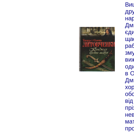
Ви
др
на
Дми
єд
щас
ра
зм
виж
од
в О
Дм
хо
об
від
прі
нев
мат
про