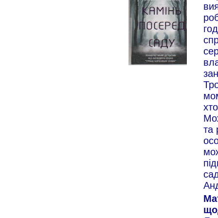
ви
ро
год
сп
сер
вла
зан
Тро
мом
хто
Мо
та 
осо
мо
під
сад
Анд
Ма
що