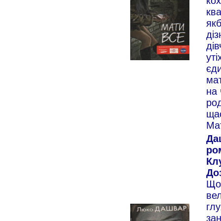
кох
ква
як
діз
дів
уті
єди
мат
на
род
ща
Мат
Да
ро
Кл
Доз
Що
вел
глу
зан