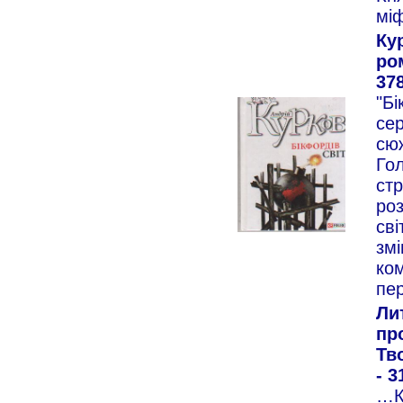
міф
Ку
ром
378
"Бі
сер
сюж
Гол
стр
ро
сві
змі
ком
пе
Ли
про
Тво
- 3
…К