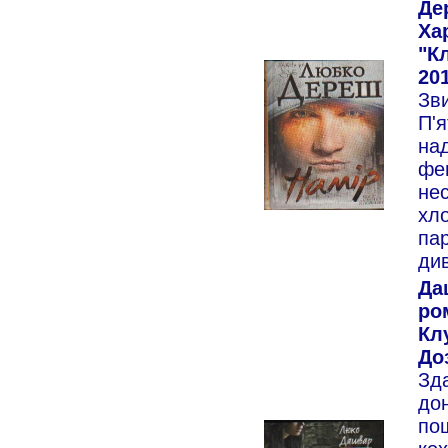
Де
Ха
"К
201
Зви
П'я
над
фе
нес
хл
пар
ди
Да
ро
Кл
Доз
Зд
дон
по