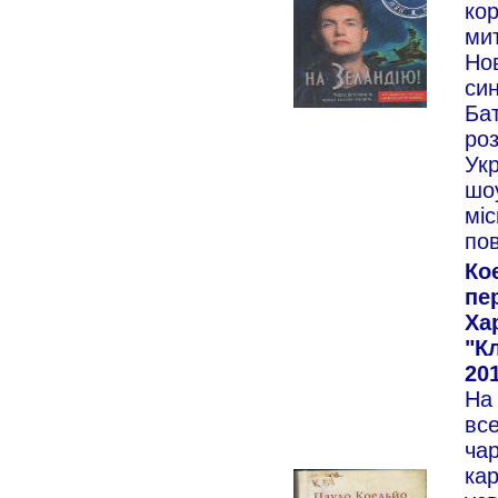
ко
мит
Нов
син
Ба
ро
Укр
шоу
міс
пов
Ко
пер
Ха
"К
201
На
все
чар
кар