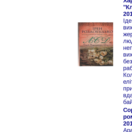
Ха
"К
201
Іде
ви
же
люд
неп
вих
без
раб
Кол
елі
пр
вда
ба
Со
ром
201
Ар