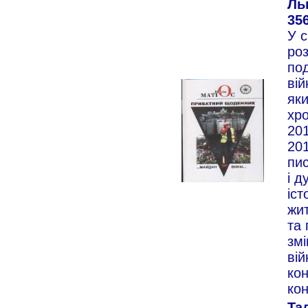
Льв
356
У с
роз
под
вій
яки
хро
201
201
пи
і д
іст
жи
та
зм
вій
кон
ко
Та