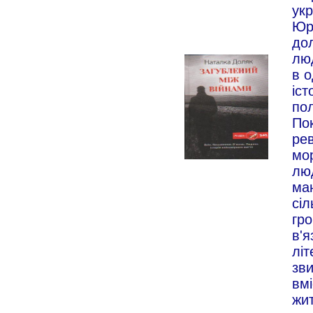
укр
Юрі
дол
люд
в о
іст
пол
Пок
рев
мор
люд
ман
сіл
гро
в'я
літ
зви
вмі
жи