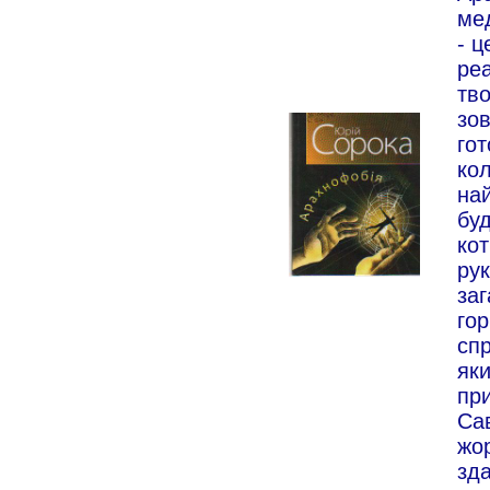
ме
- ц
реа
тв
зов
гот
кол
най
буд
ко
рук
за
гор
сп
як
пр
Сав
жор
зд