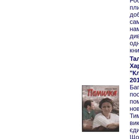
Роб
пли
доб
сам
нам
див
одн
кни
Та
Ха
"К
201
Баг
поо
пом
но
Тим
ви
єд
Що 