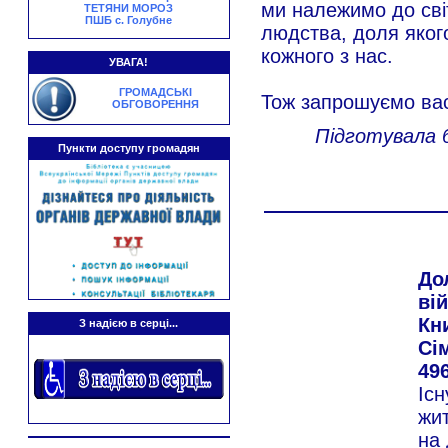
ми належимо до світ
ТЕТЯНИ МОРОЗ
ПШБ с. Голубне
людства, доля якого
кожного з нас.
УВАГА!
ГРОМАДСЬКІ
Тож запрошуємо вас
ОБГОВОРЕННЯ
Підготувала 
Пункти доступу громадян
До
вій
Кн
З надією в серці...
Сім
496
Існ
жит
на 