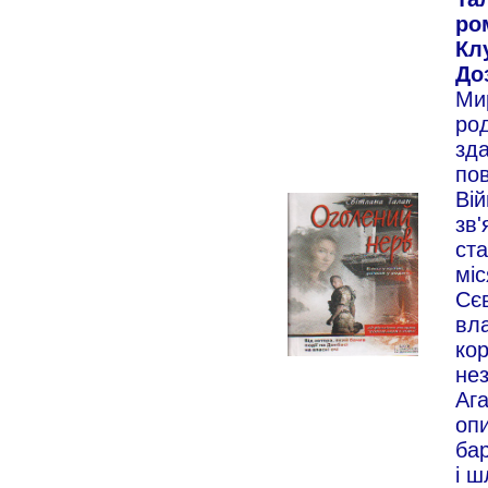
ро
Кл
Доз
Мир
род
зд
по
Вій
зв'
ст
міс
Сє
вл
кор
не
Ага
опи
ба
і ш