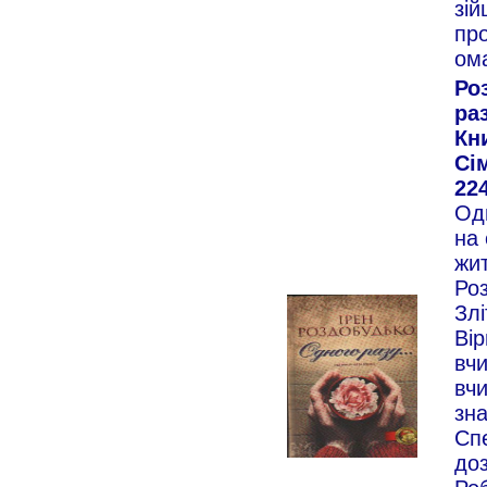
зій
про
ом
Ро
ра
Кн
Сім
224
Од
на 
жи
Ро
Злі
Ві
вчи
вч
зн
Сп
до