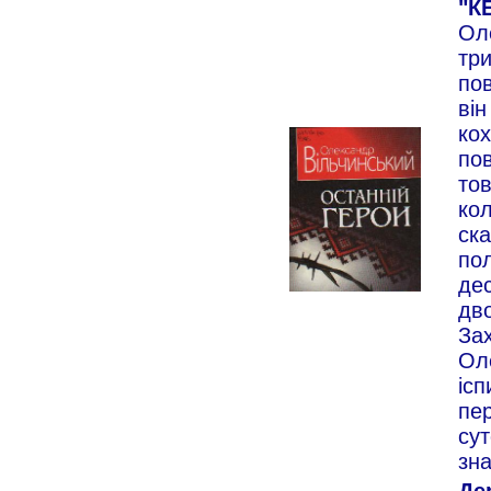
"КЕ
Оле
три
пов
він
кох
пов
то
кол
ска
пол
де
дв
Зах
Оле
ісп
пер
сут
зна
Де