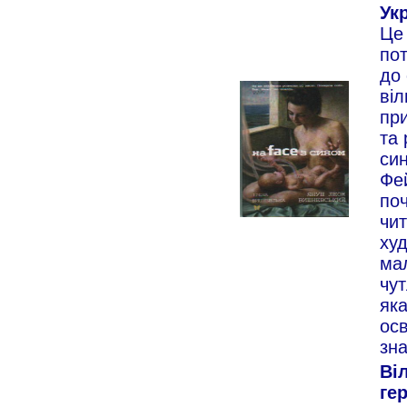
Укр
Це
по
до 
віл
пр
та 
си
Фе
по
чит
худ
мал
чут
яка
осв
зн
Ві
гер