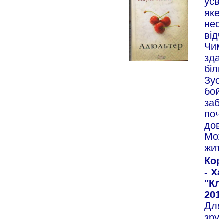
усв
яке
нес
від
Чи
зда
бі
Зус
бой
заб
поч
дов
Мо
жит
Ко
- 
"К
201
Дл
зру