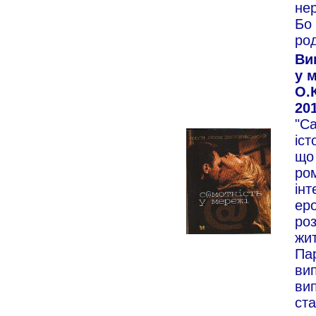
нер
Бо 
ро
Ви
у м
О.
201
"Са
іст
що 
ром
інт
ер
роз
жит
Па
ви
ви
ста