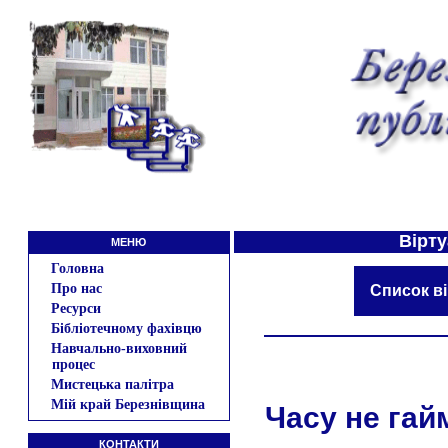
Вірту
МЕНЮ
Головна
Про нас
Список в
Ресурси
Бібліотечному фахівцю
Навчально-виховний
процес
Мистецька палітра
Мій край Березнівщина
Часу не гай
КОНТАКТИ