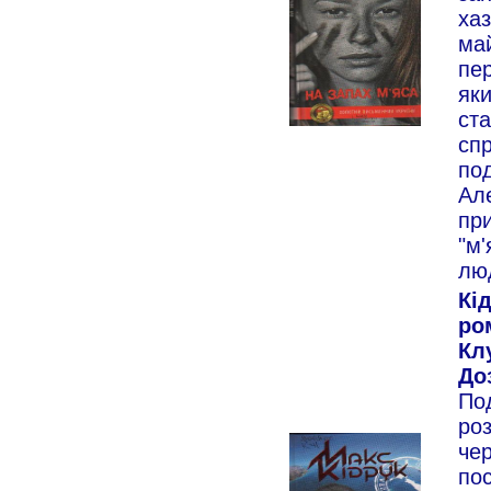
хаз
май
пер
як
ста
спр
под
Ал
при
"м'
лю
Кі
ро
Кл
Доз
Под
ро
чер
пос