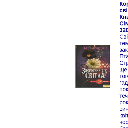
Кор
сві
Кн
Сім
320
Сві
тем
зак
Пта
Стр
ще 
тог
гад
пок
теч
рок
син
кві
чор