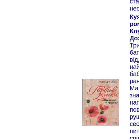
ста
не
Куя
ро
Кл
Доз
Три
баг
від
най
баб
ра
Мар
зна
наг
пов
ру
сес
пит
спі