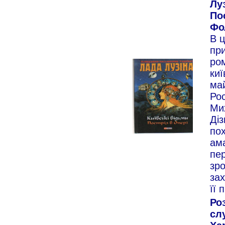
Луз
Пос
Фол
В 
пр
ром
киї
ма
Ро
Ми
Діз
пох
ам
пер
зро
зах
її 
Ро
сл