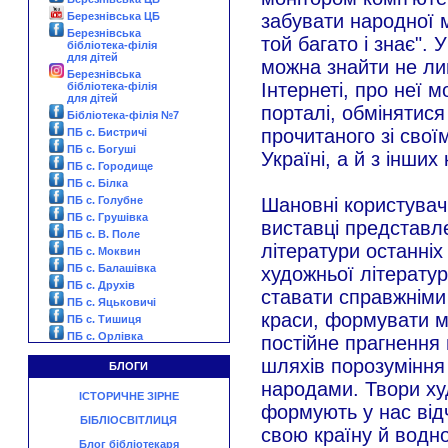
Березнівська ЦБ
забувати народної м
Березнівська
той багато і знає". 
бібліотека-філія
для дітей
можна знайти не лиш
Березнівська
Інтернеті, про неї 
бібліотека-філія
для дітей
порталі, обмінятис
Бібліотека-філія №7
прочитаного зі свої
ПБ с. Бистричі
ПБ с. Богуші
Україні, а й з інших 
ПБ с. Городище
ПБ с. Білка
ПБ с. Голубне
Шановні користувачі
ПБ с. Грушівка
виставці представл
ПБ с. В. Поле
літератури останніх
ПБ с. Моквин
ПБ с. Балашівка
художньої літерату
ПБ с. Друхів
ставати справжніми
ПБ с. Яцьковичі
краси, формувати м
ПБ с. Тишиця
ПБ с. Орлівка
постійне прагнення 
шляхів порозуміння
БЛОГИ
народами. Твори ху
ІСТОРИЧНЕ ЗІРНЕ
формують у нас відч
БІБЛІОСВІТЛИЦЯ
свою країну й водн
Блог бібліотекаря