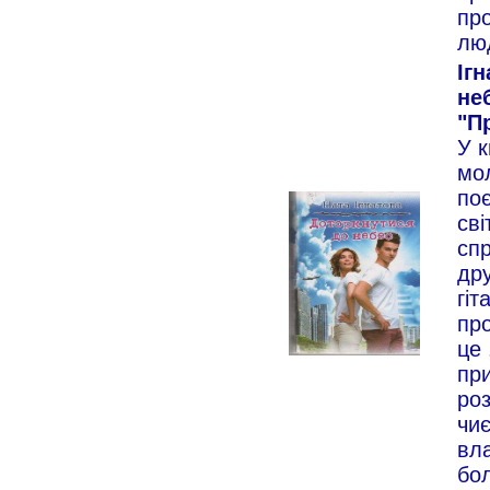
про
люд
Іг
не
"Пр
У к
мо
по
сві
спр
дру
гіт
про
це 
при
роз
чиє
вла
бо