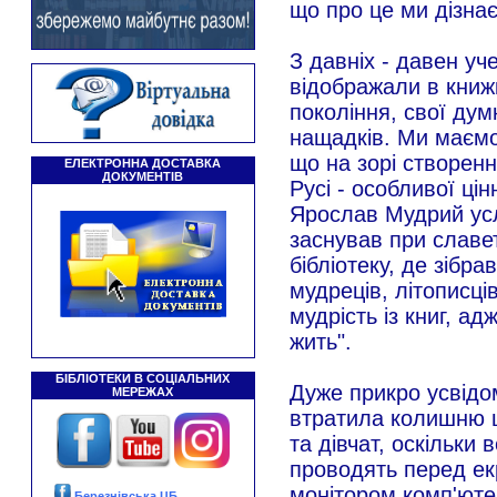
що про це ми дізнає
З давніх - давен уч
відображали в книжк
покоління, свої дум
нащадків. Ми маємо
що на зорі створенн
ЕЛЕКТРОННА ДОСТАВКА
ДОКУМЕНТІВ
Русі - особливої ці
Ярослав Мудрий усл
заснував при славет
бібліотеку, де зібра
мудреців, літописці
мудрість із книг, адж
жить".
БІБЛІОТЕКИ В СОЦІАЛЬНИХ
Дуже прикро усвідо
МЕРЕЖАХ
втратила колишню ц
та дівчат, оскільки 
проводять перед ек
монітором комп'юте
Березнівська ЦБ