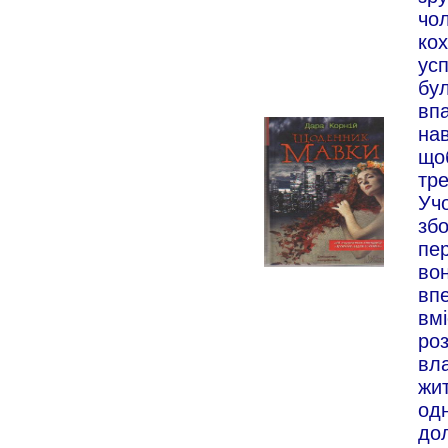
чол
кох
усп
бул
впа
нав
щоб
тр
Учо
зб
пер
вон
вп
вмі
роз
вла
жит
одн
до