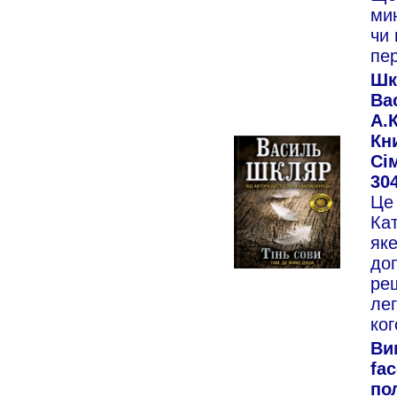
мин
чи
пе
Шк
Ва
А.К
Кн
Сім
304
Це 
Кат
яке
доп
ре
лег
ког
Ви
fac
пол