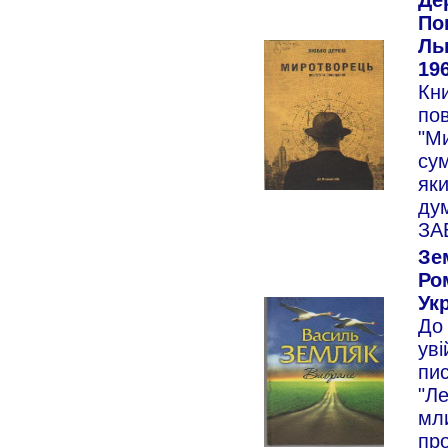
Пов
Льв
196
Кни
пов
"Ми
сум
яки
дум
ЗА
Зе
Ром
Укр
До
уві
пи
"Ле
мли
пр