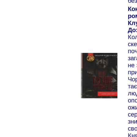
бе
Ко
ро
Кл
Доз
Кол
ске
поч
заг
не 
при
Чор
та
лю
опо
ожи
сер
зни
сво
Кн