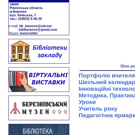
34600
Рівненська область
м.Березне
вул. Київська, 7
тел.: (03653) 5-45-35
е-mail:
lib_berezne@ukr.net
biblberezne@gmail.com
Skype:
bereznelibr
More pr
Портфоліо вчителя
Шкільний календа
Інноваційні техноло
Методика. Практика
Уроки
Учитель року
Педагогічна ярмар