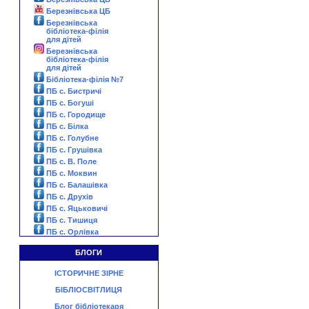
Березнівська ЦБ
Березнівська
бібліотека-філія
для дітей
Березнівська
бібліотека-філія
для дітей
Бібліотека-філія №7
ПБ с. Бистричі
ПБ с. Богуші
ПБ с. Городище
ПБ с. Білка
ПБ с. Голубне
ПБ с. Грушівка
ПБ с. В. Поле
ПБ с. Моквин
ПБ с. Балашівка
ПБ с. Друхів
ПБ с. Яцьковичі
ПБ с. Тишиця
ПБ с. Орлівка
БЛОГИ
ІСТОРИЧНЕ ЗІРНЕ
БІБЛІОСВІТЛИЦЯ
Блог бібліотекаря