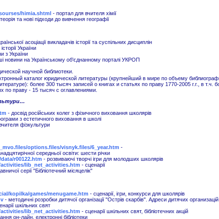
esourses/himia.shtml
- портал для вчителя хімії
 теорія та нові підходи до вивчення географії
раїнської асоціації викладачів історії та суспільних дисциплін
 історії України
и з України
ші новини на Українському об'єднанному порталі УКРОП
ической научной библиотеки.
лектронный каталог юридической литературы (крупнейший в мире по объему библиогра
ературе): более 300 тысяч записей о книгах и статьях по праву 1770-2005 г.г., в т.ч. 
х по праву - 15 тысяч с оглавлениями.
культури…
htm
- досвід російських колег з фізичного виховання школярів
рограми з естетичного виховання в школі
вчителя фізкультури
te_mvo.files/options.files/visnyk.files/6_year.htm
-
надцятирічної середньої освіти: шести річки
b/data/r00122.htm
- розвиваючі творчі ігри для молодших школярів
activities/lib_net_activities.htm
- сценарії
авничої серії "Бібліотечний місяцелік"
ocial/kopilka/games/menugame.htm
- сценарії, ігри, конкурси для школярів
ov
- методичні розробки дитячої організації "Острів скарбів". Адреси дитячих организацій.
енарії шкільних свят
activities/lib_net_activities.htm
- сценарії шкільних свят, бібліотечних акцій
ання он-лайн, електронні бібліотеки