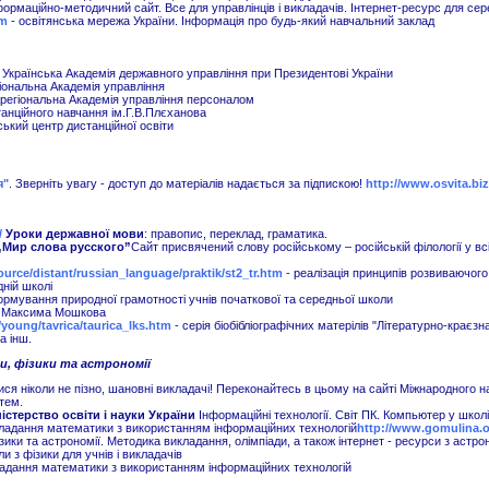
нформаційно-методичний сайт. Все для управлінців і викладачів. Інтернет-ресурс для се
tm
- освітянська мережа України. Інформація про будь-який навчальний заклад
- Українська Академія державного управління при Президентові України
іональна Академія управління
регіональна Академія управління персоналом
анційного навчання ім.Г.В.Плєханова
ський центр дистанційної освіти
я"
.
Зверніть увагу - доступ до матеріалів надається за підпискою!
http://www.osvita.biz
/
Уроки
державної мови
: правопис, переклад, граматика.
„Мир слова русского”
Сайт присвячений слову російському – російській філології у всіх
source/distant/russian_language/praktik/st2_tr.htm
- реалізація принципів розвиваючого
дній школі
рмування природної грамотності учнів початкової та середньої школи
ка Максима Мошкова
/young/tavrica/taurica_lks.htm
- серія біобібліографічних матерілів "Літературнo-краєзнав
а інш.
, фізики та астрономії
ися ніколи не пізно, шановні викладачі! Переконайтесь в цьому на сайті Міжнародного 
тем.
н
і
стерство о
світи
і
науки Укра
ї
н
и
І
нформац
ійні
технолог
ії
.
Світ
ПК. Компьютер
у
школ
і
ладання математики з використанням інформаційних технологій
http://www.gomulina.o
ики та астрономії. Методика викладання, олімпіади, а також інтернет - ресурси з астро
ли з фізики для учнів і викладачів
адання математики з використанням інформаційних технологій