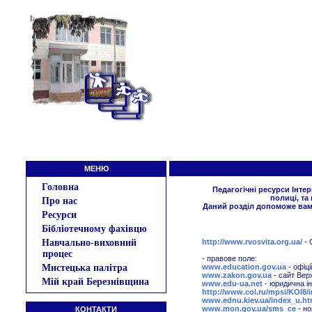
МЕНЮ
Головна
Педагогічні ресурси Інтер
полиці, та
Про нас
Даний розділ допоможе вам 
Ресурси
Бібліотечному фахівцю
Навчально-виховний
http://www.rvosvita.org.ua/
- 
процес
- правове поле:
Мистецька палітра
www.education.gov.ua
- офіці
www.zakon.gov.ua
- сайт Вер
Мій край Березнівщина
www.edu-ua.net
- юридична і
http://www.col.ru/mpsi/KOI8
www.ednu.kiev.ua/index_u.h
www.mon.gov.ua/sms_ce
- но
КОНТАКТИ