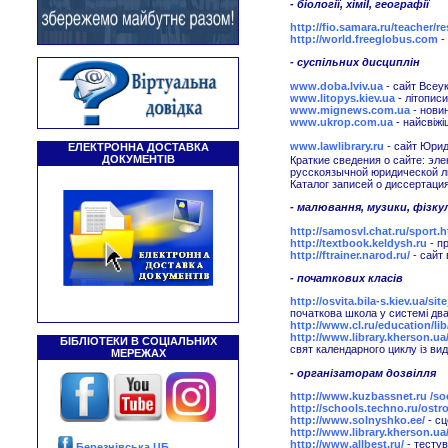
- біології, хіміЇ, географії
http://fio.samara.ru/teacher/r
http://world.freeglobus.com
-
- суспільних дисциплін
www.doba.lviv.ua
- сайт Всеук
www.litopys.kiev.ua
- літописи
www.mignews.com.ua
- новин
www.ukrop.com.ua
- найсвіжі
www.lawlibrary.ru
- сайт Юрид
ЕЛЕКТРОННА ДОСТАВКА
ДОКУМЕНТІВ
Краткие сведения о сайте: э
русскоязычной юридической лит
Каталог записей о диссертация
- малювання, музики, фіз
http://samosvl.chat.ru/sport.
http://textbook.keldysh.ru
- п
http://ftrainer.narod.ru/
- сайт 
- початкових класів
http://osvita.bila-s.kiev.ua/si
початкова школа у системі два
http://www.cl.ru/education/li
http://www.library.kherson.ua/
БІБЛІОТЕКИ В СОЦІАЛЬНИХ
свят календарного циклу із вид
МЕРЕЖАХ
- організаторам дозвілля
http://www.kuzbassnet.ru /s
http://schools.techno.ru/ostr
http://www.solnyshko.ee/
- сц
http://www.library.kherson.ua/
http://www.allbest.ru/
- тестув
Березнівська ЦБ