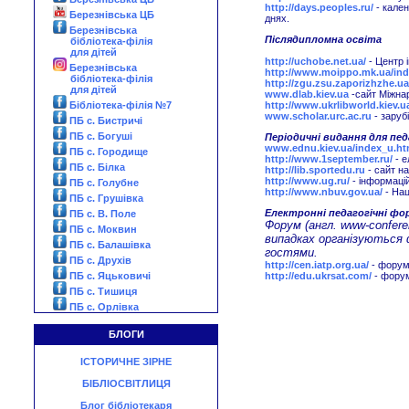
http://days.peoples.ru/
- кален
Березнівська ЦБ
днях.
Березнівська
Післядипломна освіта
бібліотека-філія
для дітей
http://uchobe.net.ua/
- Центр 
Березнівська
http://www.moippo.mk.ua/ind
бібліотека-філія
http://zgu.zsu.zaporizhzhe.ua
для дітей
www.dlab.kiev.ua
-сайт Міжнар
http://www.ukrlibworld.kiev.u
Бібліотека-філія №7
www.scholar.urc.ac.ru
- зарубі
ПБ с. Бистричі
ПБ с. Богуші
Періодичні видання для пед
www.ednu.kiev.ua/index_u.h
ПБ с. Городище
http://www.1september.ru/
- е
ПБ с. Білка
http://lib.sportedu.ru
- сайт н
http://www.ug.ru/
- інформаці
ПБ с. Голубне
http://www.nbuv.gov.ua/
- Нац
ПБ с. Грушівка
Електронні педагогічні фо
ПБ с. В. Поле
Форум (англ. www-confere
ПБ с. Моквин
випадках організуються 
ПБ с. Балашівка
гостями.
ПБ с. Друхів
http://cen.iatp.org.ua/
- форум 
ПБ с. Яцьковичі
http://edu.ukrsat.com/
- форум
ПБ с. Тишиця
ПБ с. Орлівка
БЛОГИ
ІСТОРИЧНЕ ЗІРНЕ
БІБЛІОСВІТЛИЦЯ
Блог бібліотекаря