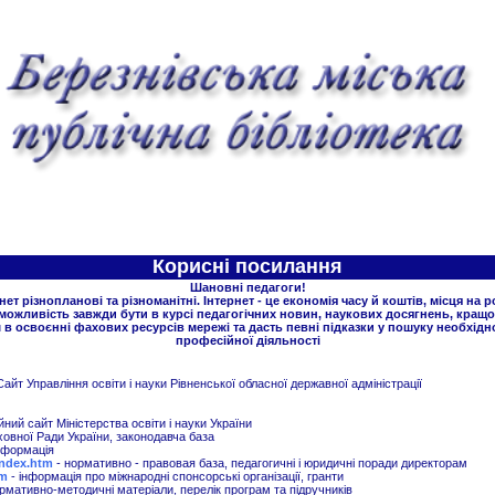
Корисні посилання
Шановні педагоги!
нет різнопланові та різноманітні. Інтернет - це економія часу й коштів, місця на 
 можливість завжди бути в курсі педагогічних новин, наукових досягнень, кращо
в освоєнні фахових ресурсів мережі та дасть певні підказки у пошуку необхідно
професійної діяльності
Сайт Управління освіти і науки Рівненської обласної державної адміністрації
йний сайт Міністерства освіти і науки України
ховної Ради України, законодавча база
нформація
/index.htm
- нормативно - правовая база, педагогичні і юридичні поради директорам
tm
- інформація про міжнародні спонсорські організації, гранти
рмативно-методичні матеріали, перелік програм та підручників