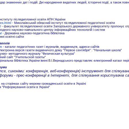
дар знаменних дат і подій. Дні народження видатних людей, історичні події, а також пов
інституту післядипломної освіти АПН України
ex.html
- Миколаївський обласний інститут післядипломної педагогічної освіти
/
- факультет післядипломної освіти Запорізького державного університету пропонує от
одного науково-навчального центру інформаційних технологій і систем
a/
- Державна науково-педагогічна бібліотека
жні освітні сайти
агогів
tm
- каталог педагогічних газет і журналів, видавництв, адреси сайтів
лектронна версія газети видавничого дому "Первое сентября" : "Начальная школа"
аукво- методичного журналу "Физическая культура"
йний сайт "Учительской газеты"
іональна бібліотека України імені В.І.Вернадського представляє електронний катаог пе
руми
nce, синоніми: конференція, веб-конференція) інструмент для спілкуван
форуми - прес-конференції в Інтернеті, для спілкування користувачів с
на сторінках сайту мережи громадянської освіти в Україні
 "Реформування освiти в Українi"