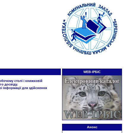
WEB-ІРБІС
робочому столі і книжковій
го досвіду.
ї інформації для здійснення
Анонс