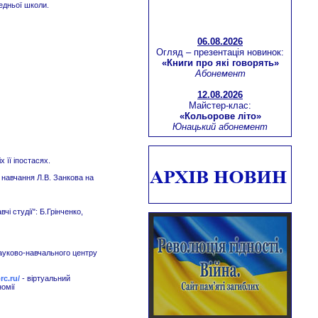
редньої школи.
06.08.2026
Огляд – презентація новинок:
«Книги про які говорять»
Абонемент
12.08.2026
Майстер-клас:
«Кольорове літо»
Юнацький абонемент
Інтерактивний воркшоп:
«Майстерність бути лідером»
Березнівська бібліотека-філія
 її іпостасях.
для дітей
 навчання Л.В. Занкова на
Віртуальна мандрівка:
«Молодіжна столиця Європи -
м.Тромсе (Норвегія)»
чі студії": Б.Грінченко,
Абонемент
13.08.2026
науково-навчального центру
Літературний екскурс:
«Зачинатель історичного
роману – Вальтер Скотт»
rc.ru/
- віртуальний
Юнацький абонемент
номії
16.08.2026