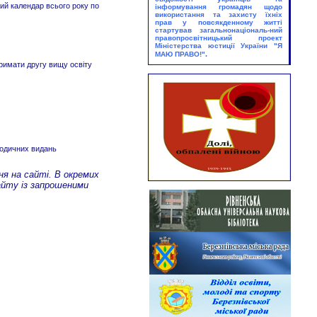
«Моє майбутнє в незалежній
ний календар всього року по
інформування громадян щодо
Україні»
використання та захисту їхніх
Абонемент
прав у повсякденному житті
стартував загальнонаціональ-ний
правопросвітницький проект
25.08.2026
Міністерства юстиції України
"Я
Виставка – екскурс:
.
МАЮ ПРАВО!"
римати другу вищу освіту
«Грані великого таланту»
Юнацький абонемент
ріодичних видань
ня на сайті. В окремих
айту із запрошеними