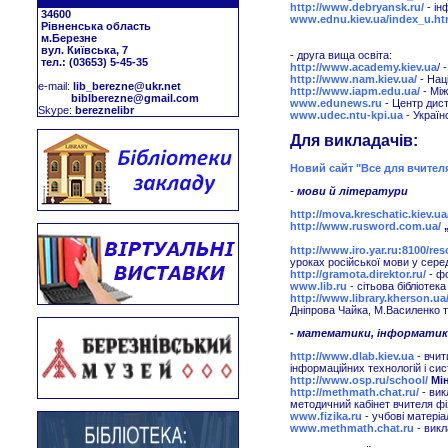
http://www.debryansk.ru/
- і
34600
www.ednu.kiev.ua/index_u.h
Рівненська область
м.Березне
вул. Київська, 7
- друга вища освіта:
тел.: (03653) 5-45-35
http://www.academy.kiev.ua
/ 
http://www.nam.kiev.ua/
- Нац
е-mail:
lib_berezne@ukr.net
http://www.iapm.edu.ua/
- Між
biblberezne@gmail.com
www.edunews.ru
- Центр дист
Skype:
bereznelibr
www.udec.ntu-kpi.ua
- Україн
Для викладачів:
Новий сайт
"Все для вчител
-
мови й літератури
http://mova.kreschatic.kiev.ua
http://www.rusword.com.ua/
http://www.iro.yar.ru:8100/re
уроках російської мови у сере
http://gramota.direktor.ru/
- фо
www.lib.ru
- сітьова бібліоте
http://www.library.kherson.ua
Дніпрова Чайка, М.Василенко т
- математики, інформатики
http://www.dlab.kiev.ua
- вчит
інформаційних технологій і сис
http://www.osp.ru/school/
М
і
http://methmath.chat.ru/
- вик
методичний кабінет вчителя фіз
www.fizika.ru
- учбові матеріа
www.methmath.chat.ru
- викл