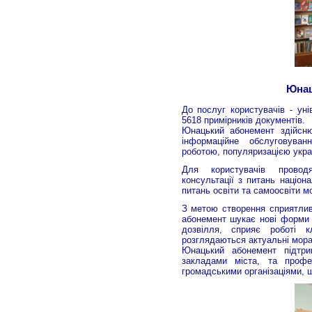
Юнац
До послуг користувачів - ун
5618 примірників документів.
Юнацький абонемент здійснює
інформаційне обслуговуван
роботою, популяризацією украї
Для користувачів проводя
консультації з питань націонал
питань освіти та самоосвіти м
З метою створення сприятли
абонемент шукає нові форми р
дозвілля, сприяє роботі 
розглядаються актуальні мора
Юнацький абонемент підтрим
закладами міста, та профе
громадськими організаціями, щ