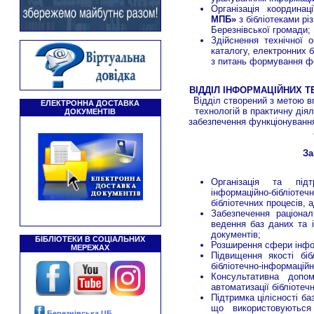
Організація координац
МПБ»
з бібліотеками рі
Березнівської громади;
Здійснення технічної о
каталогу, електронних 
з питань формування ф
ВІДДІЛ ІНФОРМАЦІЙНИХ Т
Відділ створений з метою в
ЕЛЕКТРОННА ДОСТАВКА
технологій в практичну діял
ДОКУМЕНТІВ
забезпечення функціонування
За
Організація та підт
інформаційно-бібліотеч
бібліотечних процесів, а
Забезпечення раціональ
ведення баз даних та 
документів;
БІБЛІОТЕКИ В СОЦІАЛЬНИХ
Розширення сфери інфор
МЕРЕЖАХ
Підвищення якості біб
бібліотечно-інформаційн
Консультативна допом
автоматизації бібліотеч
Підтримка цілісності ба
що використовуються
Березнівська ЦБ