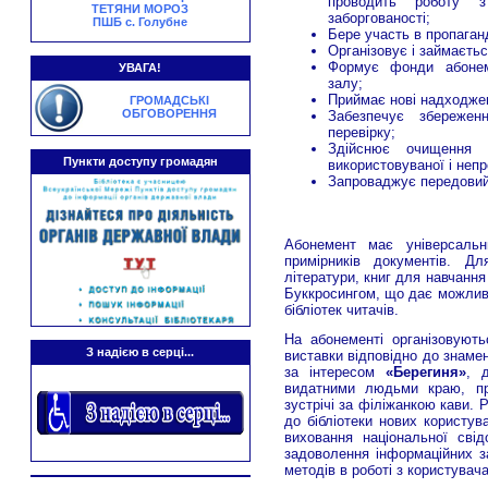
проводить роботу з 
ТЕТЯНИ МОРОЗ
заборгованості;
ПШБ с. Голубне
Бере участь в пропаганд
Організовує і займаєть
Формує фонди абонеме
УВАГА!
залу;
Приймає нові надходжен
ГРОМАДСЬКІ
ОБГОВОРЕННЯ
Забезпечує збережен
перевірку;
Здійснює очищення 
Пункти доступу громадян
використовуваної і непр
Запроваджує передовий
Абонемент має універсаль
примірників документів. Д
літератури, книг для навчання
Буккросингом, що дає можливі
бібліотек читачів.
На абонементі організовуют
З надією в серці...
виставки відповідно до знамен
за інтересом
«Берегиня»
, д
видатними людьми краю, про
зустрічі за філіжанкою кави.
до бібліотеки нових користува
виховання національної сві
задоволення інформаційних з
методів в роботі з користувач