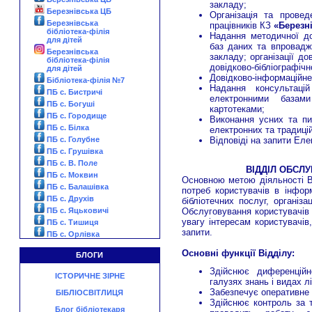
закладу;
Березнівська ЦБ
Організація та провед
Березнівська
працівників КЗ
«Березн
бібліотека-філія
Надання методичної д
для дітей
баз даних та впровадже
Березнівська
закладу; організації до
бібліотека-філія
довідково-бібліографічн
для дітей
Довідково-інформаційне
Бібліотека-філія №7
Надання консультаці
ПБ с. Бистричі
електронними базам
ПБ с. Богуші
картотеками;
ПБ с. Городище
Виконання усних та пи
ПБ с. Білка
електронних та традицій
ПБ с. Голубне
Відповіді на запити Еле
ПБ с. Грушівка
ПБ с. В. Поле
ВІДДІЛ ОБСЛ
ПБ с. Моквин
Основною метою діяльності В
ПБ с. Балашівка
потреб користувачів в інфор
ПБ с. Друхів
бібліотечних послуг, організ
Обслуговування користувачів 
ПБ с. Яцьковичі
увагу інтересам користувачів
ПБ с. Тишиця
запити.
ПБ с. Орлівка
Основні функції Відділу:
БЛОГИ
Здійснює диференційн
ІСТОРИЧНЕ ЗІРНЕ
галузях знань і видах л
Забезпечує оперативне 
БІБЛІОСВІТЛИЦЯ
Здійснює контроль за 
Блог бібліотекаря