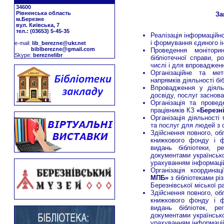
34600
Рівненська область
За
м.Березне
вул. Київська, 7
тел.: (03653) 5-45-35
Реалізація інформаційно
і формування єдиного і
е-mail:
lib_berezne@ukr.net
biblberezne@gmail.com
Проведення монітори
Skype:
bereznelibr
бібліотечної справи, р
числі і для впровадженн
Організаційне та ме
напрямків діяльності біб
Впровадження у діяльні
досвіду, послуг заснова
Організація та провед
працівників КЗ
«Березн
Організація діяльності
та послуг для людей з
Здійснення повного, об
книжкового фонду і ф
видань бібліотеки, р
документами українсько
урахуванням інформацій
Організація координац
МПБ»
з бібліотеками рі
Березнівської міської р
Здійснення повного, об
книжкового фонду і ф
видань бібліотек, ре
документами українсько
урахуванням інформацій