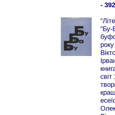
- 392
"Літ
"Бу-
буфо
року
Вікт
Ірва
книг
світ
твор
кращ
есеї
Олек