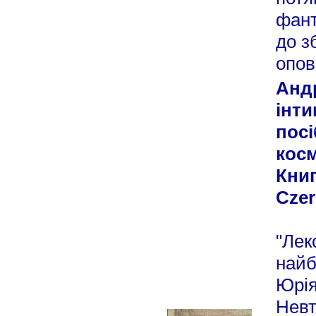
фант
до з
опов
Анд
інти
посі
косм
Книг
Czer
"Лек
найб
Юрія
Невт