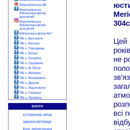
юсти
Березнівська ЦБ
Березнівська
Meri
бібліотека-філія
для дітей
304с
Березнівська
бібліотека-філія
для дітей
Бібліотека-філія №7
ПБ с. Бистричі
Цей 
ПБ с. Богуші
рокі
ПБ с. Городище
ПБ с. Білка
не р
ПБ с. Голубне
ПБ с. Грушівка
поло
ПБ с. В. Поле
ПБ с. Моквин
зв'я
ПБ с. Балашівка
ПБ с. Друхів
зага
ПБ с. Яцьковичі
ПБ с. Тишиця
атмо
ПБ с. Орлівка
розп
БЛОГИ
всі 
ІСТОРИЧНЕ ЗІРНЕ
відб
БІБЛІОСВІТЛИЦЯ
Блог бібліотекаря