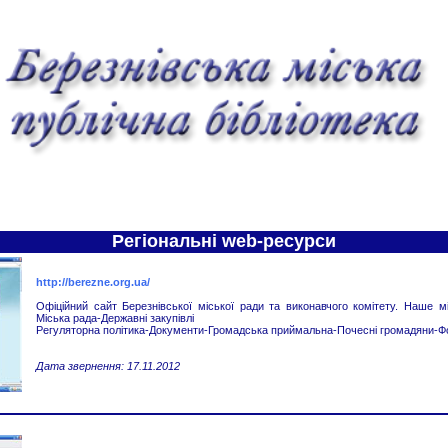
Регіональні web-ресурси
http://berezne.org.ua/
Офіційний сайт Березнівської міської ради та виконавчого комітету. Наше мі
Міська рада-Державні закупівлі
Регуляторна політика-Документи-Громадська приймальна-Почесні громадяни-Ф
Дата звернення: 17.11.2012