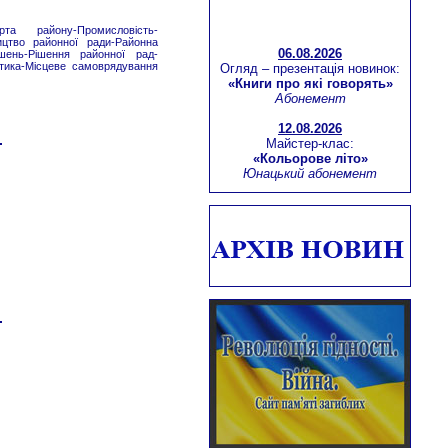
рта району-Промисловість-
06.08.2026
ицтво районної ради-Районна
Огляд – презентація новинок:
шень-Рішення районної рад-
«Книги про які говорять»
ітика-Місцеве самоврядування
Абонемент
12.08.2026
Майстер-клас:
«Кольорове літо»
Юнацький абонемент
Інтерактивний воркшоп:
«Майстерність бути лідером»
Березнівська бібліотека-філія
для дітей
Віртуальна мандрівка:
«Молодіжна столиця Європи -
м.Тромсе (Норвегія)»
Абонемент
13.08.2026
Літературний екскурс:
«Зачинатель історичного
роману – Вальтер Скотт»
Юнацький абонемент
16.08.2026
Літературна сторінка: