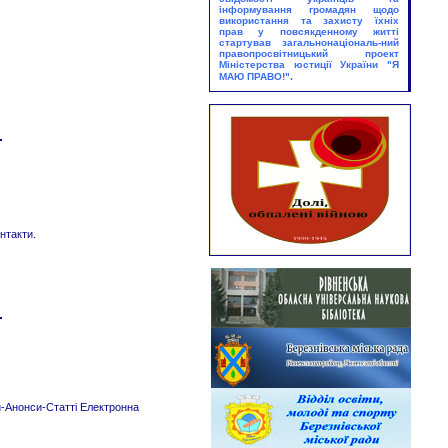
Україні»
інформування громадян щодо
використання та захисту їхніх
Абонемент
прав у повсякденному житті
стартував загальнонаціональ-ний
25.08.2026
правопросвітницький проект
Міністерства юстиції України
"Я
Виставка – екскурс:
.
МАЮ ПРАВО!"
«Грані великого таланту»
Юнацький абонемент
нтакти.
-Анонси-Статті Електронна