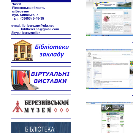
34600
Рівненська область
м.Березне
вул. Київська, 7
тел.: (03653) 5-45-35
е-mail:
lib_berezne@ukr.net
biblberezne@gmail.com
Skype:
bereznelibr