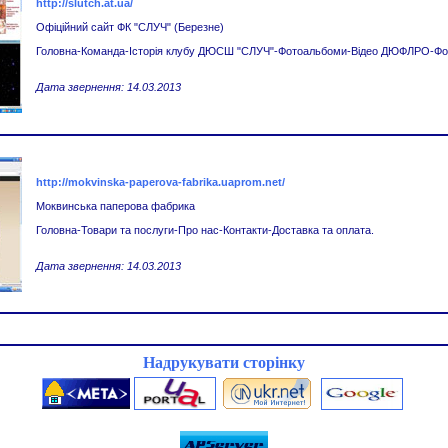
http://slutch.at.ua/
Офіційний сайт ФК "СЛУЧ" (Березне)
Головна-Команда-Історія клубу ДЮСШ "СЛУЧ"-Фотоальбоми-Відео ДЮФЛРО-Фо
Дата звернення: 14.03.2013
http://mokvinska-paperova-fabrika.uaprom.net/
Моквинська паперова фабрика
Головна-Товари та послуги-Про нас-Контакти-Доставка та оплата.
Дата звернення: 14.03.2013
Надрукувати сторінку