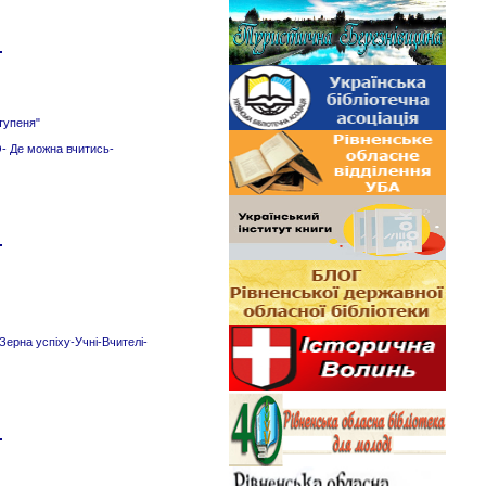
тупеня"
- Де можна вчитись-
Зерна успіху-Учні-Вчителі-