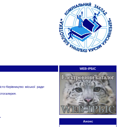
WEB-ІРБІС
сто-Керівництво міської ради-
отогалерея.
Анонс