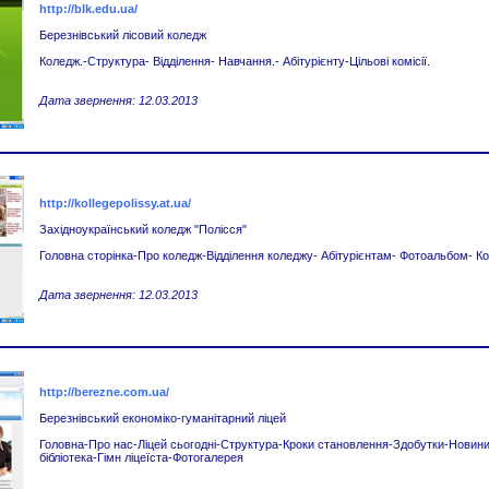
http://blk.edu.ua/
Березнівський лісовий коледж
Коледж.-Структура- Відділення- Навчання.- Абітурієнту-Цільові комісії.
Дата звернення: 12.03.2013
http://kollegepolissy.at.ua/
Західноукраїнський коледж "Полісся"
Головна сторінка-Про коледж-Відділення коледжу- Абітурієнтам- Фотоальбом- Ко
Дата звернення: 12.03.2013
http://berezne.com.ua/
Березнівський економіко-гуманітарний ліцей
Головна-Про нас-Ліцей сьогодні-Структура-Кроки становлення-Здобутки-Новини
бібліотека-Гімн ліцеїста-Фотогалерея