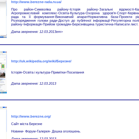
http://www.berezne-rada.rv.ua/
Про район-Символіка району-Історія району-Загальні відомості-Ка
Агропромисловий комплекс-Освіта-Культура-Охорона здоров'я-Спорт-Керівн
рада та її формування-Виконавчий апаратНормативна база-Проекти рі
Розпорядження голови ради-Доступ до публічної інформації-Регуляторна пол
району-Інформація-Прийом громадян-Березнівщина туристична-Написати лист.
Дата звернення: 12.03.2013
em>
http://uk.wikipedia.org/wiki/Березне/
Історія-Освіта і культура-Примітки-Посилання
Дата звернення: 12.03.2013
http://www.berezne.org/
Сайт міста Березне
Новини- Форум-Галерея- Дошка оголошень.
Дата звернення: 12.03.2013