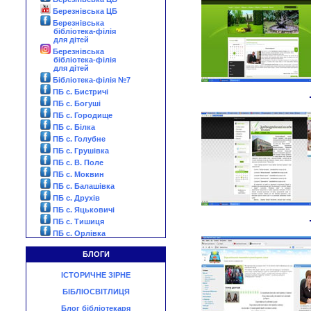
Березнівська ЦБ
Березнівська
бібліотека-філія
для дітей
Березнівська
бібліотека-філія
для дітей
Бібліотека-філія №7
ПБ с. Бистричі
ПБ с. Богуші
ПБ с. Городище
ПБ с. Білка
ПБ с. Голубне
ПБ с. Грушівка
ПБ с. В. Поле
ПБ с. Моквин
ПБ с. Балашівка
ПБ с. Друхів
ПБ с. Яцьковичі
ПБ с. Тишиця
ПБ с. Орлівка
БЛОГИ
ІСТОРИЧНЕ ЗІРНЕ
БІБЛІОСВІТЛИЦЯ
Блог бібліотекаря