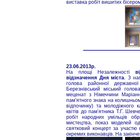
виставка робіт вишитих бісеро
23.06.2013р.
На площі Незалежності
в
відзначення Дня міста
. З на
голова районної державної 
Березнівський міський голов
меценат з Німеччини Маріанн
пам'ятного знака на колишньом
відпочинку) та молодіжного кл
квітів до пам'ятника Т.Г. Шев
робіт народних умільців обр
мистецтва, показ моделей о
святковий концерт за участю 
окремих виконавців. На закінч