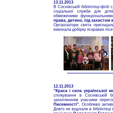
13.11.2013
В Соснівській бібліотеці-філі
соціальної служби для діте
обмеженими функціональним
права, дитино, під захистом 
Організатори свята пригощал
виконала добірку яскравих піс
12.11.2013
"Краса і сила української м
спілкування в Соснівській б
захопленням учасники перег
Писемності".
Особливо активн
Довго не вщухали в бібліотеці 