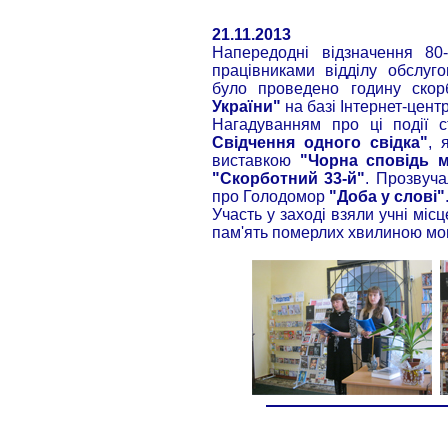
21.11.2013
Напередодні відзначення 80
працівниками відділу обслуго
було проведено годину ско
України"
на базі Інтернет-цент
Нагадуванням про ці події 
Свідчення одного свідка"
, 
виставкою
"Чорна сповідь м
"Скорботний 33-й"
. Прозвуча
про Голодомор
"Доба у слові"
Участь у заході взяли учні міс
пам'ять померлих хвилиною мо