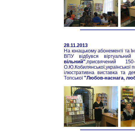
28.11.2013
На юнацькому абонементі та Ін
ВПУ відбувся віртуальни
вільний"
,присвячений 15
О.Ю.Кобилянської,української п
ілюстративна виставка та де
Топської
"Любов-наснага, лю