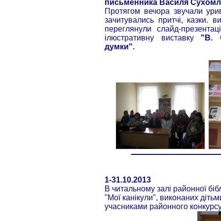
письменника Василя Сухомл
Протягом вечора звучали урив
зачитувались притчі, казки. 
переглянули слайд-презента
ілюстративну виставку
"В. 
думки".
1-31.10.2013
В читальному залі районної біб
"Мої канікули", виконаних діт
учасниками районного конкурсу 