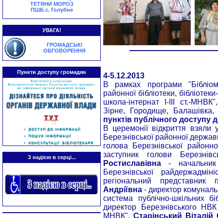
ТЕТЯНИ МОРОЗ
ПШБ с. Голубне
УВАГА!
ГРОМАДСЬКІ
ОБГОВОРЕННЯ
Пункти доступу громадян
4-5.12.2013
В рамках програми "Бібліомі
районної бібліотеки, бібліотек
школа-інтернат І-ІІІ ст.-МНВК"
Зірне, Городище, Балашівка
пунктів публічного доступу 
В церемонії відкриття взяли 
Березнівської районної державн
голова Березнівської районн
заступник голови Березнів
З надією в серці...
Ростиславівна
- начальник 
Березнівської райдержадміні
регіональний представник 
Андріївна
- директор комуналь
система публічно-шкільних бі
директор Березнівського НВК "
МНВК",
Старінський Віталій