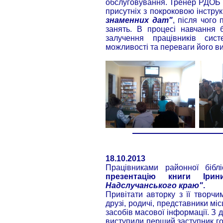
обслуговування. Тренер РДОБ
присутніх з покроковою інстру
знаменних дат"
, після чого
занять. В процесі навчання 
залучення працівників сис
можливості та переваги його в
18.10.2013
Працівниками районної бібл
презентацію книги Іри
Hадслучанського краю"
.
Привітати авторку з її творчи
друзі, родичі, представники міс
засобів масової інформації. З
виступили перший заступник го