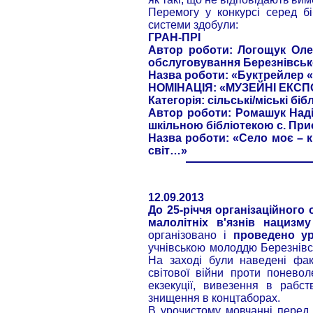
Перемогу у конкурсі серед біб
системи здобули:
ГРАН-ПРІ
Автор роботи: Логощук Оле
обслуговування Березнівсько
Назва роботи: «Буктрейлер 
НОМІНАЦІЯ: «МУЗЕЙНІ ЕКСП
Категорія: сільські/міські біб
Автор роботи: Ромашук Наді
шкільною бібліотекою с. При
Назва роботи: «Село моє – к
світ…»
12.09.2013
До 25-річчя організаційного
малолітніх в'язнів нацизму
організовано і
проведено ур
учнівською молоддю Березнівсь
На заході були наведені фа
світової війни проти понево
екзекуції, вивезення в рабст
знищення в концтаборах.
В урочистому мовчанні перед