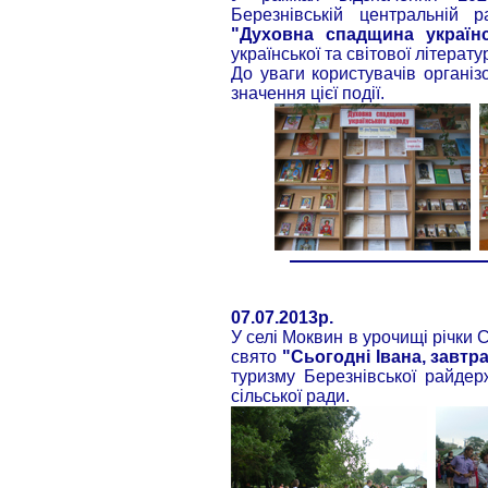
Березнівській центральній 
"Духовна спадщина україн
української та світової літерату
До уваги користувачів організ
значення цієї події.
07.07.2013р.
У селі Моквин в урочищі річки 
свято
"Сьогодні Івана, завтр
туризму Березнівської райдер
сільської ради.