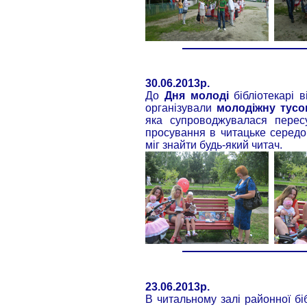
30.06.2013р.
До
Дня молоді
бібліотекарі в
організували
молодіжну тусо
яка супроводжувалася пересу
просування в читацьке середо
міг знайти будь-який читач.
23.06.2013р.
В читальному залі районної бі