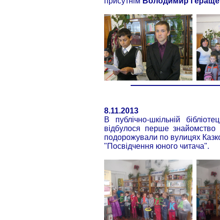
присутнім
Володимир Геращ
8.11.2013
В публічно-шкільній бібліоте
відбулося перше знайомство 
подорожували по вулицях Казко
"Посвідчення юного читача".