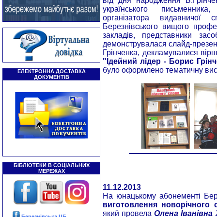
від дня народження Б.Грінче
українського письменника,
організатора видавничої с
Березнівського вищого профес
закладів, представники зас
демонструвалася слайд-презент
Грінченка, декламувалися вірш
"Ідейний лідер - Борис Грінч
було оформлено тематичну ви
ЕЛЕКТРОННА ДОСТАВКА
ДОКУМЕНТІВ
БІБЛІОТЕКИ В СОЦІАЛЬНИХ
МЕРЕЖАХ
11.12.2013
Hа юнацькому абонементі Бер
виготовлення новорічного 
який провела
Олена Іванівна
Березнівська ЦБ