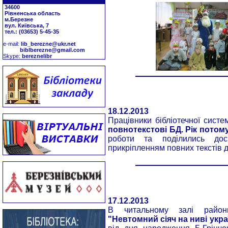
34600
Рівненська область
м.Березне
вул. Київська, 7
тел.: (03653) 5-45-35
е-mail:
lib_berezne@ukr.net
biblberezne@gmail.com
Skype:
bereznelibr
18.12.2013
Працівники бібліотечної сист
повнотекстові БД. Pік потом
роботи та поділились дос
прикріпленням повних текстів д
17.12.2013
B читальному залі район
"Невтомний сіяч на ниві укра