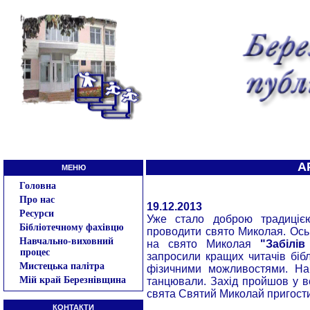
А
МЕНЮ
Головна
Про нас
19.12.2013
Ресурси
Уже стало доброю традицією
Бібліотечному фахівцю
проводити свято Миколая. Ось 
Навчально-виховний
на свято Миколая
"Забілі
процес
запросили кращих читачів бібл
Мистецька палітра
фізичними можливостями. На с
Мій край Березнівщина
танцювали. Захід пройшов у в
свята Святий Миколай пригости
КОНТАКТИ