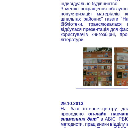
індивідуальне будівництво.
З метою покращення обслуговув
популяризація матеріалів 
шпальтах районної газети "На
бібліотеки, транслювалася 
відбулася презентація для фахі
користувачів книгозбірні, пр
літератури.
29.10.2013
Hа базі інтернет-центру, д
проведено
он-лайн навча
знаменних дат"
в АБІС ІРБІС
методисти, працівники відділу а