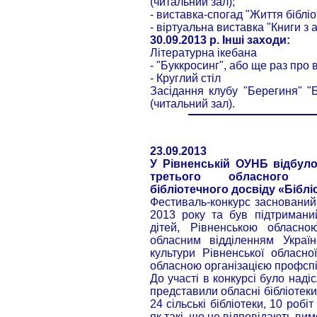
(читальний зал);
- виставка-спогад "Життя бібліо
- віртуальна виставка "Книги з
30.09.2013 р. Інші заходи:
Літературна ікебана
- "Буккросинг", або ще раз про
- Круглий стіл
Засідання клубу "Берегиня" "Бі
(читальний зал).
23.09.2013
У Рівненській ОУНБ відбул
третього обласного фе
бібліотечного досвіду «Біблі
Фестиваль-конкурс заснований 
2013 року та був підтримани
дітей, Рівненською обласно
обласним відділенням Українс
культури Рівненської обласно
обласною організацією профспі
До участі в конкурсі було надіс
представили обласні бібліотеки,
24 сільські бібліотеки, 10 роб
як такі, що не відповідають ви