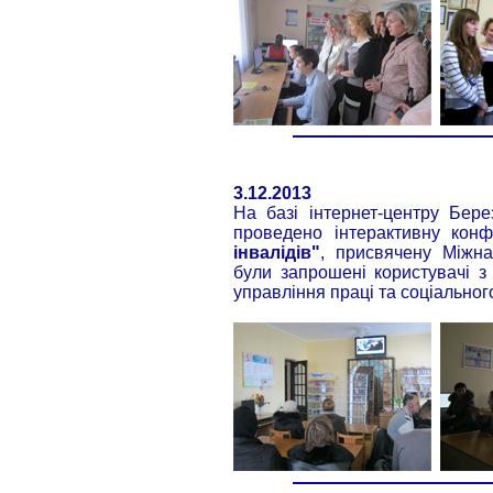
3.12.2013
На базі інтернет-центру Берез
проведено інтерактивну кон
інвалідів"
, присвячену Міжн
були запрошені користувачі 
управління праці та соціальног