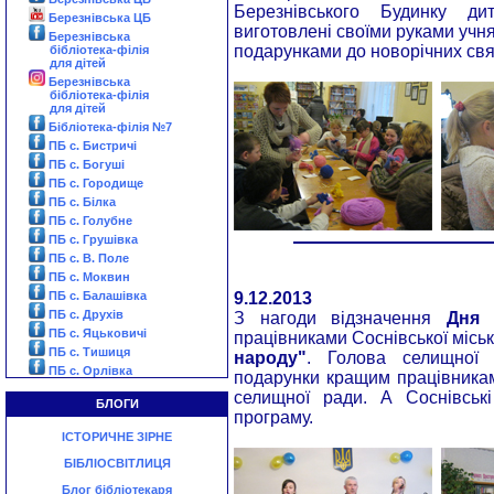
Березнівського Будинку ди
Березнівська ЦБ
виготовлені своїми руками учн
Березнівська
подарунками до новорічних свят
бібліотека-філія
для дітей
Березнівська
бібліотека-філія
для дітей
Бібліотека-філія №7
ПБ с. Бистричі
ПБ с. Богуші
ПБ с. Городище
ПБ с. Білка
ПБ с. Голубне
ПБ с. Грушівка
ПБ с. В. Поле
ПБ с. Моквин
ПБ с. Балашівка
9.12.2013
ПБ с. Друхів
З нагоди відзначення
Дня 
ПБ с. Яцьковичі
працівниками Соснівської міськ
ПБ с. Тишиця
народу"
. Голова селищної 
ПБ с. Орлівка
подарунки кращим працівника
селищної ради. А Соснівськ
БЛОГИ
програму.
ІСТОРИЧНЕ ЗІРНЕ
БІБЛІОСВІТЛИЦЯ
Блог бібліотекаря