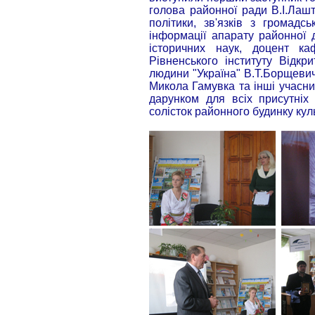
голова районної ради В.І.Лашт
політики, зв'язків з громадс
інформації апарату районної д
історичних наук, доцент ка
Рівненського інституту Відкр
людини "Україна" В.Т.Борщевич
Микола Гамувка та інші учасн
дарунком для всіх присутніх
солісток районного будинку кул