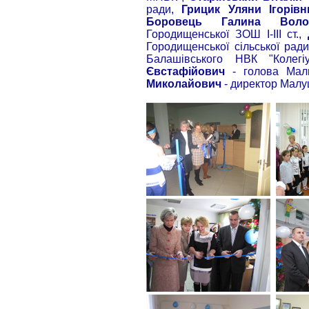
ради,
Грицик Уляни Ігорівн
Боровець Галина Волод
Городищенської ЗОШ І-ІІІ ст.,
Городищенської сільської рад
Балашівського НВК "Колег
Євстафійович
- голова Мали
Миколайович
- директор Малушк