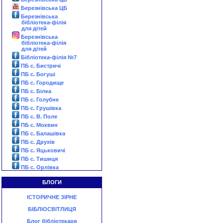
Березнівська ЦБ
Березнівська
бібліотека-філія
для дітей
Березнівська
бібліотека-філія
для дітей
Бібліотека-філія №7
ПБ с. Бистричі
ПБ с. Богуші
ПБ с. Городище
ПБ с. Білка
ПБ с. Голубне
ПБ с. Грушівка
ПБ с. В. Поле
ПБ с. Моквин
ПБ с. Балашівка
ПБ с. Друхів
ПБ с. Яцьковичі
ПБ с. Тишиця
ПБ с. Орлівка
БЛОГИ
ІСТОРИЧНЕ ЗІРНЕ
БІБЛІОСВІТЛИЦЯ
Блог бібліотекаря