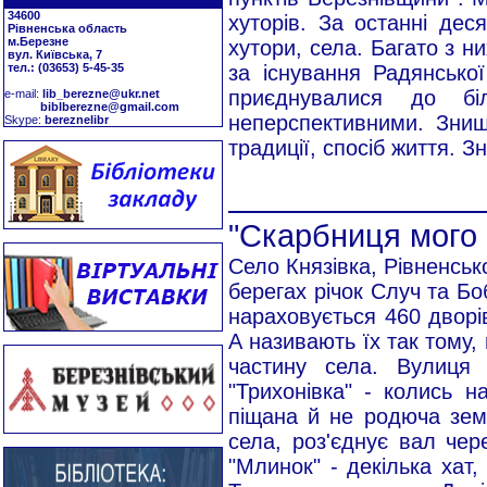
34600
хуторів. За останні дес
Рівненська область
м.Березне
хутори, села. Багато з ни
вул. Київська, 7
тел.: (03653) 5-45-35
за існування Радянської
приєднувалися до бі
е-mail:
lib_berezne@ukr.net
biblberezne@gmail.com
неперспективними. Знищ
Skype:
bereznelibr
традиції, спосіб життя. Зни
"Скарбниця мого 
Село Князівка, Рівненськ
берегах річок Случ та Боб
нараховується 460 дворів
А називають їх так тому,
частину села. Вулиця 
"Трихонівка" - колись н
піщана й не родюча земл
села, роз'єднує вал чере
"Млинок" - декілька хат,