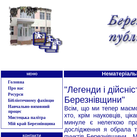
Нематеріаль
МЕНЮ
Головна
"Легенди і дійсні
Про нас
Ресурси
Березнівщини"
Бібліотечному фахівцю
Навчально-виховний
Всім, що ми тепер маємо
процес
хто, крім науковців, ці
Мистецька палітра
минуле є нелегкою пра
Мій край Березнівщина
дослідження я обрала те
пунктів Березнівщини . М
КОНТАКТИ