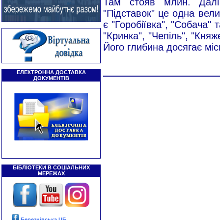
Там стояв млин. Далі 
"Підставок" це одна вели
є "Горобіївка", "Собача" 
"Кринка", "Чепіль", "Княж
Його глибина досягає міс
ЕЛЕКТРОННА ДОСТАВКА
ДОКУМЕНТІВ
БІБЛІОТЕКИ В СОЦІАЛЬНИХ
МЕРЕЖАХ
Березнівська ЦБ