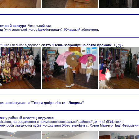
оричний екскурс
. Читальний зал.
на
(учні агротехнічного ліцею-інтернату). Юнацький абонемент.
"Книга і лялька" відбулося
свято "Осінь запрошує на свято врожаю"
. ЦРДБ.
дина спілкування "Твори добро, бо ти - Людина"
тек
у районній бібліотеці відбулися:
вітання, нагородження) в приміщенні центральної районної дитячої бібліотеки;
іх робіт завідуючої публічно-шкільної бібліотеки-філії с. Хотин Мамчур Надії Федорівни