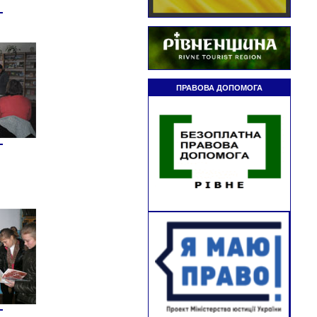
Літературні читання:
«Я вам сказати мушу»
Абонемент
23.08.2026
Творче дозвілля:
«Жовто-синій колір свободи»
Юнацький абонемент
ПРАВОВА ДОПОМОГА
Патріотична подорож:
«Україна в просторі і часі»
Абонемент
24.08.2026
Святково-розважальний
майданчик:
«Ми діти твої, Україно!»
Березнівська бібліотека-філія
для дітей
Літературний вернісаж:
«Незалежна і єдина будь
навіки, Україно!»
Юнацький абонемент
Коло єдності:
«Моє майбутнє в незалежній
Україні»
Абонемент