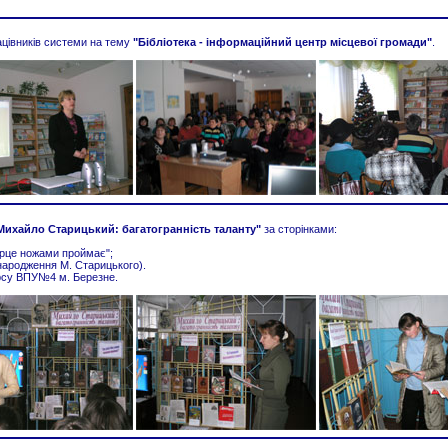
ацівників системи на тему
"Бібліотека - інформаційний центр місцевої громади"
.
Михайло Старицький: багатогранність таланту"
за сторінками:
серце ножами проймає";
 народження М. Старицького).
урсу ВПУ№4 м. Березне.