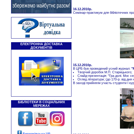
16.12.2010р.
Семінар-практикум для бібліотечних пр
ЕЛЕКТРОННА ДОСТАВКА
ДОКУМЕНТІВ
15.12.2010р.
В ЦРБ був проведений усний журнал:
"
Творчий доробок М.П. Старицького;
Слайд-презентація: "Гра долі. Моє 
Огляд літератури; (до 170-р. від дня
В заході прийняли участь студенти І к
БІБЛІОТЕКИ В СОЦІАЛЬНИХ
МЕРЕЖАХ
Березнівська ЦБ