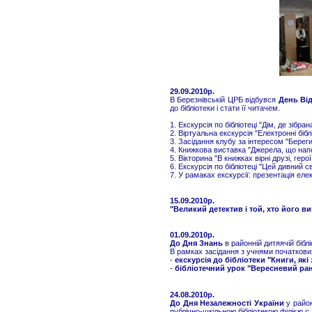
29.09.2010р.
В Березнівській ЦРБ відбувся
День Від
до бібліотеки і стати її читачем.
1. Екскурсія по бібліотеці "Дім, де зібр
2. Віртуальна екскурсія "Електронні бібл
3. Засідання клубу за інтересом "Берег
4. Книжкова виставка "Джерела, що нап
5. Вікторина "В книжках вірні друзі, гер
6. Екскурсія по бібліотеці "Цей дивний св
7. У рамаках екскурсії: презентація елек
15.09.2010р.
"Великий детектив і той, хто його ви
01.09.2010р.
До Дня Знань
в районній дитяячій біблі
В рамках засідання з учнями початкови
-
екскурсія до бібліотеки "Книги, які
-
бібліотечний урок "Вересневий ра
24.08.2010р.
До Дня Незалежності України
у райо
публічно-шкільною бібліотекою філією с