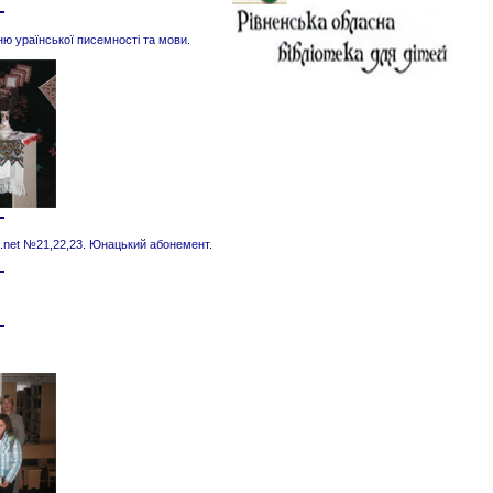
ню ураїнської писемності та мови.
а.net №21,22,23. Юнацький абонемент.