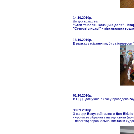
14.10.2010р.
До дня козацтва:
"Степ та воля - козацька доля" - іст
"Степові лицарі" - пізнавальна годи
13.10.2010р.
В рамках засідання клубу за інтересом 
01.10.2010р.
В ЦРДБ для учнів 7 класу проведена
го
30.09.2010р.
З нагоди
Всеукраїнського Дня Бібліо
- урочисте зібрання з нагоди свята (при
- перегляд персональної виставки художн