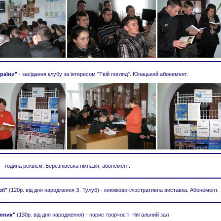
країни"
- засідання клубу за інтересом "Твій погляд". Юнацький абонемент.
- година реквієм. Березнівська гімназія, абонемент.
ії"
(120р. від дня народження З. Тулуб) - книжково-ілюстративна виставка. Абонемент.
енник"
(130р. від дня народження) - нарис творчості. Читальний зал