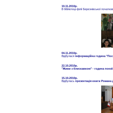
10.11.2010р.
В бібліотеці-філії Березнівської початк
04.11.2010р.
Відбулася
інформаційна година "Пос
22.10.2010р.
"Живи з блискавкою" - година поезії
15.10.2010р.
Відбулась
презентація книги Романа 