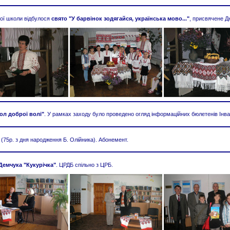
ової школи відбулося
свято "У барвінок зодягайся, українська мово..."
, присвячене Д
ол доброї волі"
. У рамках заходу було проведено огляд інформаційних бюлетенів Інв
(75р. з дня народження Б. Олійника). Абонемент.
Демчука "Кукурічка"
. ЦРДБ спільно з ЦРБ.