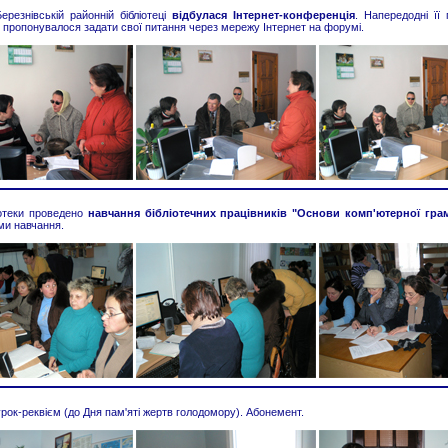
резнівській районній бібліотеці
відбулася Інтернет-конференція
. Напередодні її
ю пропонувалося задати свої питання через мережу Інтернет на форумі.
іотеки проведено
навчання бібліотечних працівників "Основи комп'ютерної гра
ми навчання.
урок-реквієм (до Дня пам'яті жертв голодомору). Абонемент.