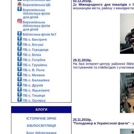
02.12.2010р.
До
Міжнародного дня інвалідів
в Бе
Березнівська ЦБ
мешканцям міста, району з інвалідніст
Березнівська
бібліотека-філія
для дітей
Березнівська
бібліотека-філія
для дітей
Бібліотека-філія №7
ПБ с. Бистричі
ПБ с. Богуші
ПБ с. Городище
ПБ с. Білка
ПБ с. Голубне
29.11.2010р.
На базі інтернет-центру районної бібл
ПБ с. Грушівка
тестуванням та співбесідою з учасника
ПБ с. В. Поле
ПБ с. Моквин
ПБ с. Балашівка
ПБ с. Друхів
ПБ с. Яцьковичі
ПБ с. Тишиця
ПБ с. Орлівка
БЛОГИ
ІСТОРИЧНЕ ЗІРНЕ
25.11.2010р.
"Голодомор в Україні:нові факти"
- 
БІБЛІОСВІТЛИЦЯ
Блог бібліотекаря