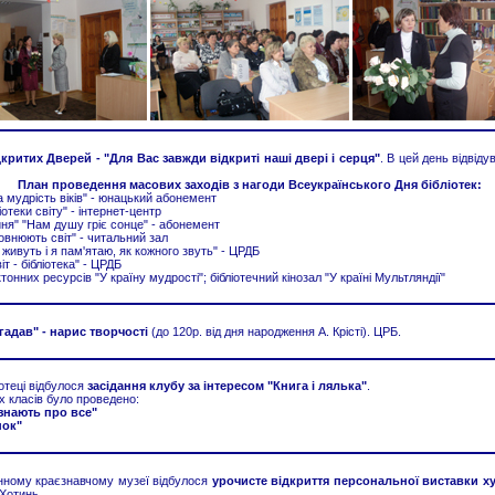
критих Дверей - "Для Вас завжди відкриті наші двері і серця"
. В цей день відвід
План проведення масових заходів з нагоди Всеукраїнського Дня бібліотек:
ана мудрість віків" - юнацький абонемент
іотеки світу" - інтернет-центр
иня" "Нам душу гріє сонце" - абонемент
овнюють світ" - читальний зал
ої живуть і я пам'ятаю, як кожного звуть" - ЦРДБ
іт - бібліотека" - ЦРДБ
тонних ресурсів "У країну мудрості"; бібліотечний кінозал "У країні Мультляндії"
гадав" - нарис творчості
(до 120р. від дня народження А. Крісті). ЦРБ.
отеці відбулося
засідання клубу за інтересом "Книга і лялька"
.
х класів було проведено:
 знають про все"
нок"
нному краєзнавчому музеї відбулося
урочисте відкриття персональної виставки ху
.Хотинь.