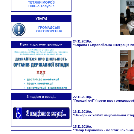
ТЕТЯНИ МОРОЗ
ПШБ с. Голубне
УВАГА!
ГРОМАДСЬКІ
ОБГОВОРЕННЯ
24.11.2010р.
Пункти доступу громадян
"Європа і Європейська інтеграція У
З надією в серці...
22.11.2010р.
"Голодні очі" (поети про голодомор)
16.11.2010р.
"На чорних хлібах національної істор
15.11.2010р.
"Лазар Баранович - політик і письм