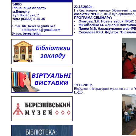
34600
22.12.2010р.
Рівненська область
На базі інтернет-центру бібліотечні прац
м.Березне
бібліотек "ІРБІС"
, який був організов
вул. Київська, 7
ПРОГРАМА СЕМІНАРУ:
тел.: (03653) 5-45-35
Очагова Л.Н. Нове в версиї ІРБІС
Михайленко І.І. Основні можливос
е-mail:
lib_berezne@ukr.net
Панев М.В. Налаштування web-ІР
biblberezne@gmail.com
Соколова Ю.В. Додаток "Віртуаль
Skype:
bereznelibr
19.12.2010р.
Відбулося літературно-музичне свято
"
ЦРДБ.