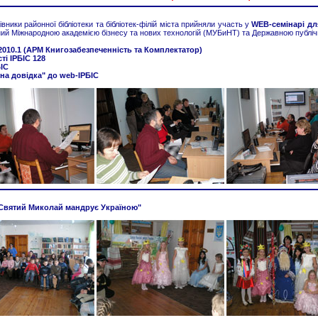
івники районної бібліотеки та бібліотек-філій міста прийняли участь у
WEB-семінарі для
аний Міжнародною академією бізнесу та нових технологій (МУБиНТ) та Державною публічн
 2010.1 (АРМ Книгозабезпеченність та Комплектатор)
ті ІРБІС 128
БІС
на довідка" до web-ІРБІС
Святий Миколай мандрує Україною"