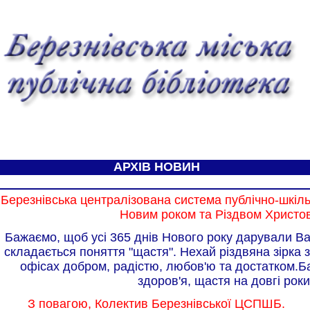
АРХІВ НОВИН
Березнівська централізована система публічно-шкільн
Новим роком та Різдвом Христо
Бажаємо, щоб усі 365 днів Нового року дарували Вам
складається поняття "щастя". Нехай різдвяна зірка 
офісах добром, радістю, любов'ю та достатком.Б
здоров'я, щастя на довгі роки
З повагою, Колектив Березнівської ЦСПШБ.