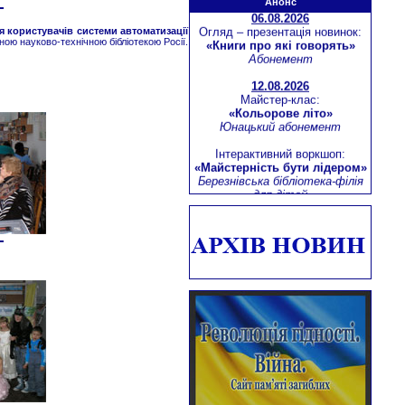
Анонс
«Книги про які говорять»
Абонемент
 користувачів системи автоматизації
ою науково-технічною бібліотекою Росії.
12.08.2026
Майстер-клас:
«Кольорове літо»
Юнацький абонемент
Інтерактивний воркшоп:
«Майстерність бути лідером»
Березнівська бібліотека-філія
для дітей
Віртуальна мандрівка:
«Молодіжна столиця Європи -
м.Тромсе (Норвегія)»
Абонемент
13.08.2026
Літературний екскурс:
«Зачинатель історичного
роману – Вальтер Скотт»
Юнацький абонемент
16.08.2026
Літературна сторінка:
«Калинова Україна Зої Дідич»
Юнацький абонемент