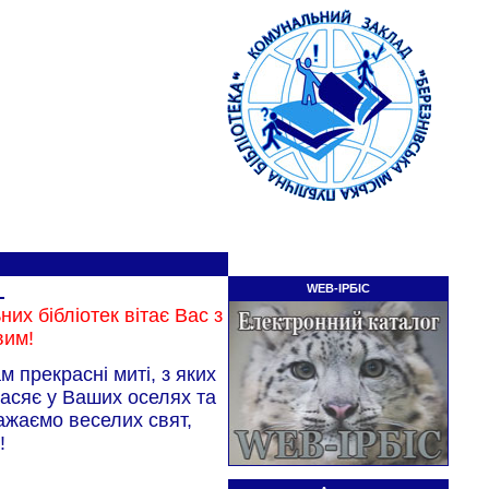
WEB-ІРБІС
их бібліотек вітає Вас з
вим!
 прекрасні миті, з яких
засяє у Ваших оселях та
ажаємо веселих свят,
!
06.08.2026
Огляд – презентація новинок: