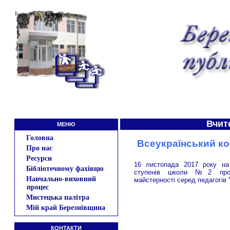
Вчит
МЕНЮ
Головна
Всеукраїнський ко
Про нас
Ресурси
16 листопада 2017 року на б
Бібліотечному фахівцю
ступенів школи №2 прове
Навчально-виховний
майстерності серед педагогів
процес
Мистецька палітра
Мій край Березнівщина
КОНТАКТИ