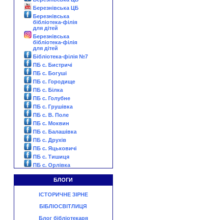
Березнівська ЦБ
Березнівська
бібліотека-філія
для дітей
Березнівська
бібліотека-філія
для дітей
Бібліотека-філія №7
ПБ с. Бистричі
ПБ с. Богуші
ПБ с. Городище
ПБ с. Білка
ПБ с. Голубне
ПБ с. Грушівка
ПБ с. В. Поле
ПБ с. Моквин
ПБ с. Балашівка
ПБ с. Друхів
ПБ с. Яцьковичі
ПБ с. Тишиця
ПБ с. Орлівка
БЛОГИ
ІСТОРИЧНЕ ЗІРНЕ
БІБЛІОСВІТЛИЦЯ
Блог бібліотекаря