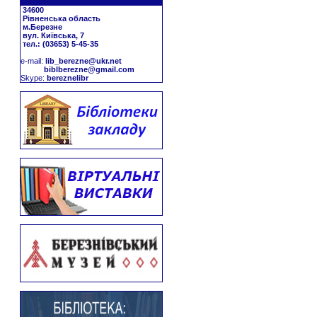
34600
Рівненська область
м.Березне
вул. Київська, 7
тел.: (03653) 5-45-35
е-mail:
lib_berezne@ukr.net
biblberezne@gmail.com
Skype:
bereznelibr