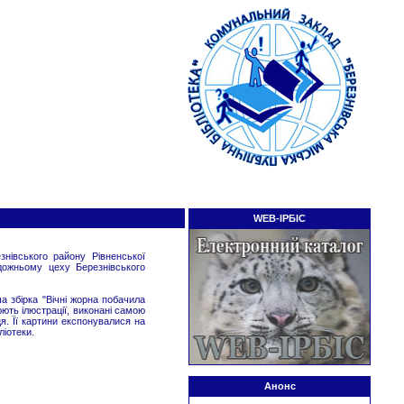
WEB-ІРБІС
івського району Рівненської
дожньому цеху Березнівського
а збірка "Вічні жорна побачила
нюють ілюстрації, виконані самою
. Її картини експонувалися на
ліотеки.
Анонс