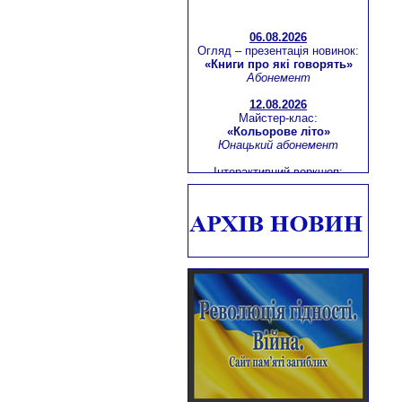
06.08.2026
Огляд – презентація новинок:
«Книги про які говорять»
Абонемент
12.08.2026
Майстер-клас:
«Кольорове літо»
Юнацький абонемент
Інтерактивний воркшоп:
«Майстерність бути лідером»
Березнівська бібліотека-філія
для дітей
Віртуальна мандрівка:
«Молодіжна столиця Європи -
м.Тромсе (Норвегія)»
Абонемент
13.08.2026
Літературний екскурс:
«Зачинатель історичного
роману – Вальтер Скотт»
Юнацький абонемент
16.08.2026
Літературна сторінка:
«Калинова Україна Зої Дідич»