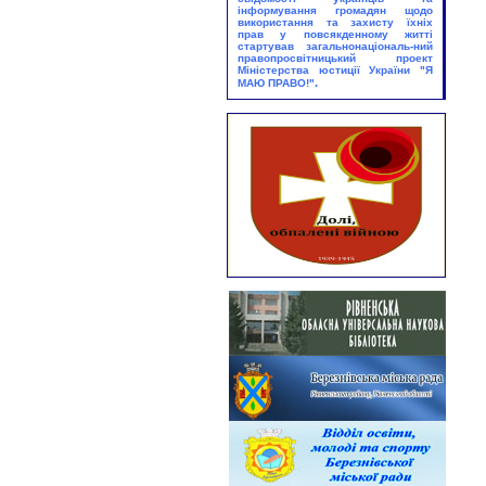
інформування громадян щодо
Абонемент
використання та захисту їхніх
прав у повсякденному житті
25.08.2026
стартував загальнонаціональ-ний
правопросвітницький проект
Виставка – екскурс:
Міністерства юстиції України
"Я
«Грані великого таланту»
.
МАЮ ПРАВО!"
Юнацький абонемент