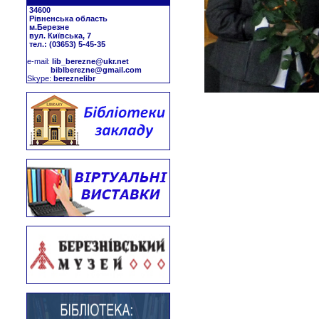
34600
Рівненська область
м.Березне
вул. Київська, 7
тел.: (03653) 5-45-35
е-mail:
lib_berezne@ukr.net
biblberezne@gmail.com
Skype:
bereznelibr