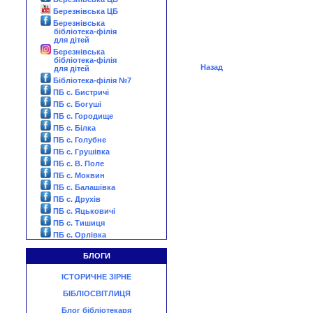
Березнівська ЦБ
Березнівська
бібліотека-філія
для дітей
Березнівська
бібліотека-філія
Назад
для дітей
Бібліотека-філія №7
ПБ с. Бистричі
ПБ с. Богуші
ПБ с. Городище
ПБ с. Білка
ПБ с. Голубне
ПБ с. Грушівка
ПБ с. В. Поле
ПБ с. Моквин
ПБ с. Балашівка
ПБ с. Друхів
ПБ с. Яцьковичі
ПБ с. Тишиця
ПБ с. Орлівка
БЛОГИ
ІСТОРИЧНЕ ЗІРНЕ
БІБЛІОСВІТЛИЦЯ
Блог бібліотекаря