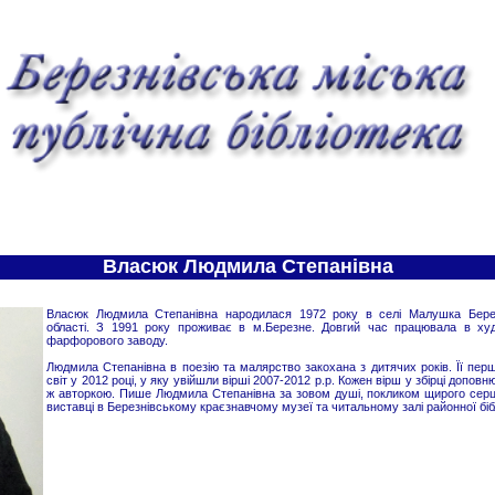
Власюк Людмила Степанівна
Власюк Людмила Степанівна народилася 1972 року в селі Малушка Березн
області. З 1991 року проживає в м.Березне. Довгий час працювала в ху
фарфорового заводу.
Людмила Степанівна в поезію та малярство закохана з дитячих років. Її перш
світ у 2012 році, у яку увійшли вірші 2007-2012 р.р. Кожен вірш у збірці допов
ж авторкою. Пише Людмила Степанівна за зовом душі, покликом щирого серця
виставці в Березнівському краєзнавчому музеї та читальному залі районної біб