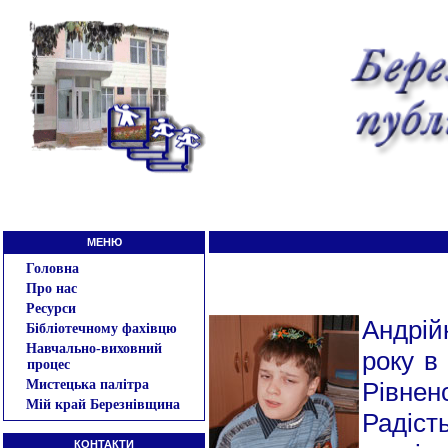
МЕНЮ
Головна
Про нас
Ресурси
Андрій
Бібліотечному фахівцю
Навчально-виховний
року в
процес
Мистецька палітра
Рівненс
Мій край Березнівщина
Радіс
КОНТАКТИ