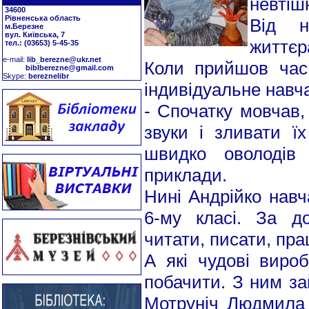
невтіш
34600
Рівненська область
Від н
м.Березне
вул. Київська, 7
життєр
тел.: (03653) 5-45-35
е-mail:
lib_berezne@ukr.net
Коли прийшов час 
biblberezne@gmail.com
Skype:
bereznelibr
індивідуальне навч
- Спочатку мовчав,
звуки і зливати ї
швидко оволодів 
приклади.
Нині Андрійко навч
6-му класі. За д
читати, писати, пр
А які чудові вироб
побачити. З ним за
Мотруніч Людмила 