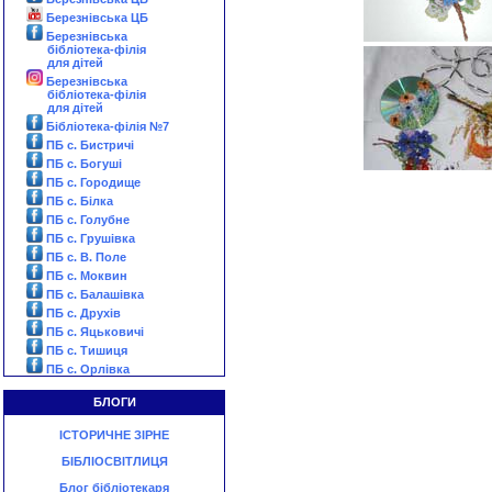
Березнівська ЦБ
Березнівська
бібліотека-філія
для дітей
Березнівська
бібліотека-філія
для дітей
Бібліотека-філія №7
ПБ с. Бистричі
ПБ с. Богуші
ПБ с. Городище
ПБ с. Білка
ПБ с. Голубне
ПБ с. Грушівка
ПБ с. В. Поле
ПБ с. Моквин
ПБ с. Балашівка
ПБ с. Друхів
ПБ с. Яцьковичі
ПБ с. Тишиця
ПБ с. Орлівка
БЛОГИ
ІСТОРИЧНЕ ЗІРНЕ
БІБЛІОСВІТЛИЦЯ
Блог бібліотекаря