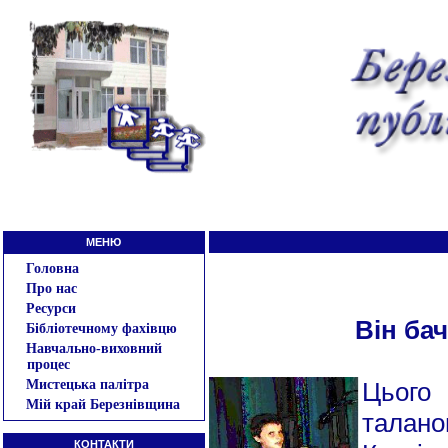
МЕНЮ
Головна
Про нас
Ресурси
Він ба
Бібліотечному фахівцю
Навчально-виховний
процес
Мистецька палітра
Цього
Мій край Березнівщина
талан
КОНТАКТИ