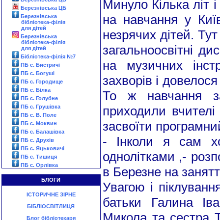
Минуло Кілька літ 
Березнівська ЦБ
на навчання у Київ
Березнівська
бібліотека-філія
для дітей
незрячих дітей. Тут
Березнівська
бібліотека-філія
загальноосвітні ди
для дітей
Бібліотека-філія №7
на музичних інст
ПБ с. Бистричі
ПБ с. Богуші
захворів і довелося
ПБ с. Городище
ПБ с. Білка
То ж навчання з
ПБ с. Голубне
ПБ с. Грушівка
приходили вчителі
ПБ с. В. Поле
засвоїти програмни
ПБ с. Моквин
ПБ с. Балашівка
- Інколи я сам х
ПБ с. Друхів
ПБ с. Яцьковичі
однолітками ,- розп
ПБ с. Тишиця
ПБ с. Орлівка
в Березне на занятт
БЛОГИ
Увагою і піклуван
ІСТОРИЧНЕ ЗІРНЕ
батьки Галина Ів
БІБЛІОСВІТЛИЦЯ
Микола та сестра Т
Блог бібліотекаря