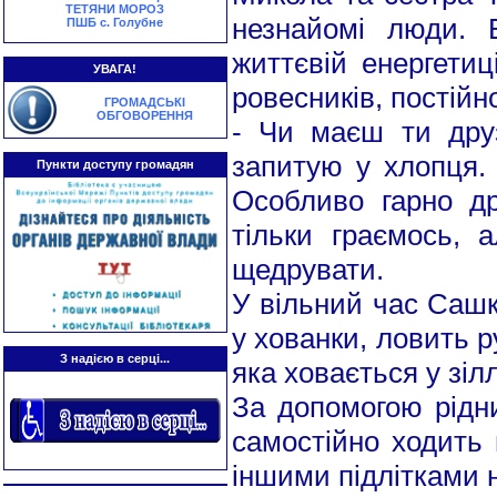
ТЕТЯНИ МОРОЗ
незнайомі люди. 
ПШБ с. Голубне
життєвій енергетиц
УВАГА!
ровесників, постійно
ГРОМАДСЬКІ
ОБГОВОРЕННЯ
- Чи маєш ти друз
запитую у хлопця. 
Пункти доступу громадян
Особливо гарно д
тільки граємось, 
щедрувати.
У вільний час Сашк
у хованки, ловить р
З надією в серці...
яка ховається у зіл
За допомогою рідни
самостійно ходить 
іншими підлітками н