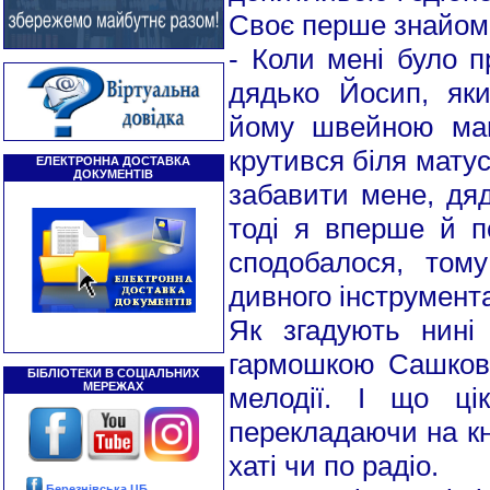
Своє перше знайомс
- Коли мені було п
дядько Йосип, як
йому швейною маш
крутився біля матус
ЕЛЕКТРОННА ДОСТАВКА
ДОКУМЕНТІВ
забавити мене, дяд
тоді я вперше й п
сподобалося, том
дивного інструмент
Як згадують нині
гармошкою Сашкової
БІБЛІОТЕКИ В СОЦІАЛЬНИХ
МЕРЕЖАХ
мелодії. І що ці
перекладаючи на кно
хаті чи по радіо.
Березнівська ЦБ