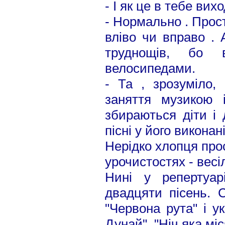
- І як це в тебе вих
- Нормально . Прос
вліво чи вправо . 
труднощів, бо 
велосипедами.
- Та , зрозуміло,
заняття музикою і
збираються діти і 
пісні у його виконан
Нерідко хлопця прос
урочистостях - весі
Нині у репертуар
двадцяти пісень. С
"Червона рута" і ук
Дунай", "Ніч яка міс