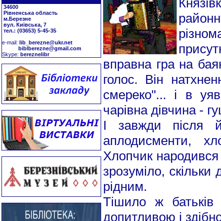
Князів
34600
Рівненська область
районн
м.Березне
вул. Київська, 7
різном
тел.: (03653) 5-45-35
е-mail:
lib_berezne@ukr.net
присут
biblberezne@gmail.com
Skype:
bereznelibr
вправна гра на баян
голос. Він натхне
смереко"... і в уя
чарівна дівчина - гу
І завжди після й
аплодисменти, хл
Хлопчик народився 
зрозуміло, скільки
рідним.
Тішило ж батьків
допитливою і здібн