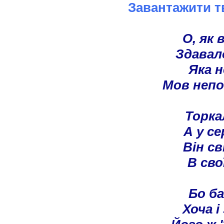
Завантажити т
О, як 
Здавал
Яка н
Мов непо
Торка
А у с
Він св
В сво
Бо ба
Хоча і