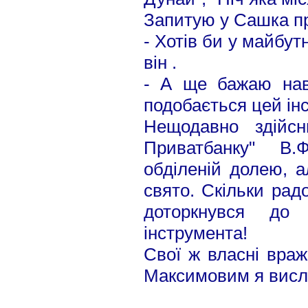
Запитую у Сашка про
- Хотів би у майбут
він .
- А ще бажаю нав
подобається цей ін
Нещодавно здійсн
Приватбанку" В.
обділеній долею, а
свято. Скільки рад
доторкнувся до 
інструмента!
Свої ж власні враж
Максимовим я висл