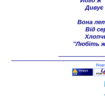
Його ж 
Дивує 
Вона лет
Від се
Хлопч
"Любіть ж
Надр