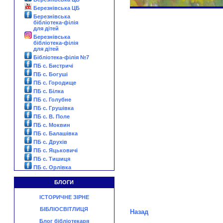
Березнівська ЦБ
Березнівська
бібліотека-філія
для дітей
Березнівська
бібліотека-філія
для дітей
Бібліотека-філія №7
ПБ с. Бистричі
ПБ с. Богуші
ПБ с. Городище
ПБ с. Білка
ПБ с. Голубне
ПБ с. Грушівка
ПБ с. В. Поле
ПБ с. Моквин
ПБ с. Балашівка
ПБ с. Друхів
ПБ с. Яцьковичі
ПБ с. Тишиця
ПБ с. Орлівка
БЛОГИ
ІСТОРИЧНЕ ЗІРНЕ
БІБЛІОСВІТЛИЦЯ
Назад
Блог бібліотекаря