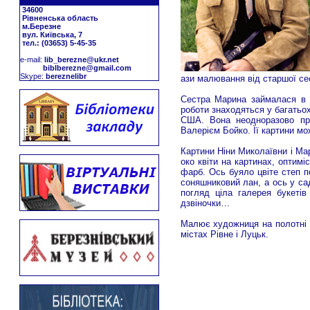
34600
Рівненська область
м.Березне
вул. Київська, 7
тел.: (03653) 5-45-35
е-mail:
lib_berezne@ukr.net
biblberezne@gmail.com
Skype:
bereznelibr
ази малювання від старшої се
Сестра Марина займалася в х
роботи знаходяться у багатьох
США. Вона неодноразово при
Валерієм Бойко. Її картини мо
Картини Ніни Миколаївни і Ма
око квіти на картинах, оптимі
фарб. Ось буяло цвіте степ 
соняшниковий лан, а ось у сад
погляд ціла галерея букетів
дзвіночки…
Малює художниця на полотні 
містах Рівне і Луцьк.