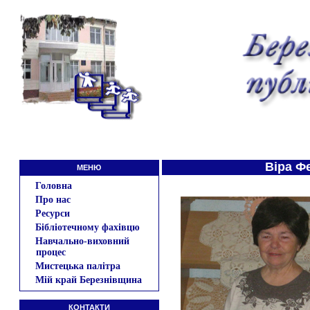
Віра Ф
МЕНЮ
Головна
Про нас
Ресурси
Бібліотечному фахівцю
Навчально-виховний
процес
Мистецька палітра
Мій край Березнівщина
КОНТАКТИ