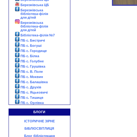
Березнівська ЦБ
Березнівська
бібліотека-філія
для дітей
Березнівська
бібліотека-філія
для дітей
Бібліотека-філія №7
ПБ с. Бистричі
ПБ с. Богуші
ПБ с. Городище
ПБ с. Білка
ПБ с. Голубне
ПБ с. Грушівка
ПБ с. В. Поле
ПБ с. Моквин
ПБ с. Балашівка
ПБ с. Друхів
ПБ с. Яцьковичі
ПБ с. Тишиця
ПБ с. Орлівка
БЛОГИ
ІСТОРИЧНЕ ЗІРНЕ
БІБЛІОСВІТЛИЦЯ
Блог бібліотекаря