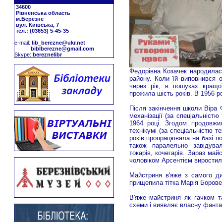
34600
Рівненська область
м.Березне
вул. Київська, 7
тел.: (03653) 5-45-35
е-mail:
lib_berezne@ukr.net
biblberezne@gmail.com
Skype:
bereznelibr
Федорівна Козачек народилася
району. Коли їй виповнився о
через рік, в пошуках кращо
прожила шість років. В 1956 р
Після закінчення школи Віра
механізації (за спеціальністю
1964 році. Згодом продовжи
технікумі (за спеціальністю те
років пропрацювала на базі по
також паралельно завідувал
токарів, кочегарів. Зараз ма
чоловіком Арсентієм виростили
Майстриня в'яже з самого ди
прищепила тітка Марія Борове
В'яже майстриня як гачком т
схеми і виявляє власну фанта