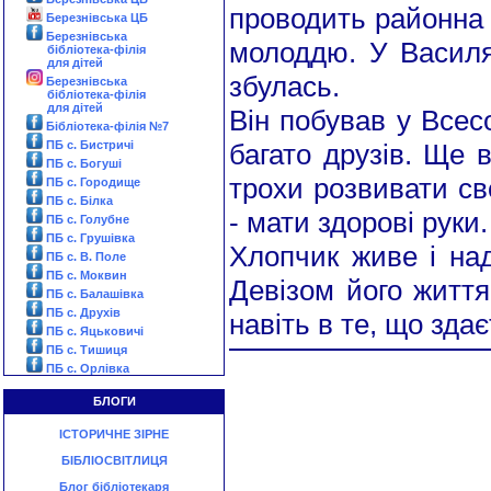
проводить районна с
Березнівська ЦБ
Березнівська
молоддю. У Василя
бібліотека-філія
для дітей
збулась.
Березнівська
бібліотека-філія
для дітей
Він побував у Всес
Бібліотека-філія №7
ПБ с. Бистричі
багато друзів. Ще 
ПБ с. Богуші
трохи розвивати св
ПБ с. Городище
ПБ с. Білка
- мати здорові руки.
ПБ с. Голубне
ПБ с. Грушівка
Хлопчик живе і над
ПБ с. В. Поле
ПБ с. Моквин
Девізом його життя 
ПБ с. Балашівка
ПБ с. Друхів
навіть в те, що зда
ПБ с. Яцьковичі
ПБ с. Тишиця
ПБ с. Орлівка
БЛОГИ
ІСТОРИЧНЕ ЗІРНЕ
БІБЛІОСВІТЛИЦЯ
Блог бібліотекаря