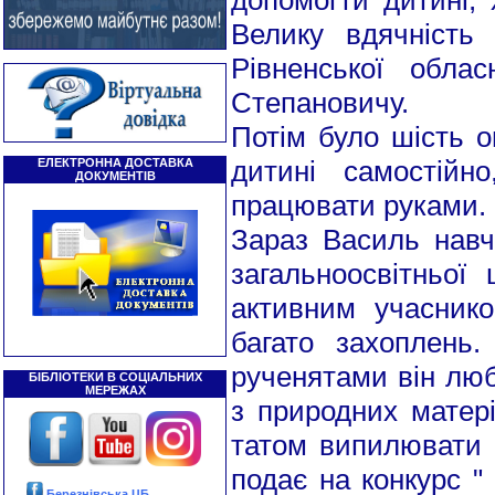
допомогти дитині, 
Велику вдячність
Рівненської облас
Степановичу.
Потім було шість о
дитині самостійн
ЕЛЕКТРОННА ДОСТАВКА
ДОКУМЕНТІВ
працювати руками.
Зараз Василь навч
загальноосвітньої 
активним учасник
багато захоплень
рученятами він люб
БІБЛІОТЕКИ В СОЦІАЛЬНИХ
МЕРЕЖАХ
з природних матері
татом випилювати 
подає на конкурс "
Березнівська ЦБ