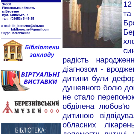
12
34600
Рівненська область
та
м.Березне
вул. Київська, 7
тел.: (03653) 5-45-35
Б
е-mail:
lib_berezne@ukr.net
biblberezne@gmail.com
Бе
Skype:
bereznelibr
хл
си
радість народжен
діагнозом - вродже
дитини були деформ
душевного болю дов
не стало перепоною
обділена любов'ю 
дитиною відвідува
обласних лікаре