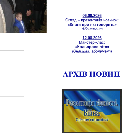
06.08.2026
Огляд – презентація новинок:
«Книги про які говорять»
Абонемент
12.08.2026
Майстер-клас:
«Кольорове літо»
Юнацький абонемент
Інтерактивний воркшоп:
«Майстерність бути лідером»
Березнівська бібліотека-філія
для дітей
Віртуальна мандрівка:
«Молодіжна столиця Європи -
м.Тромсе (Норвегія)»
Абонемент
13.08.2026
Літературний екскурс:
«Зачинатель історичного
роману – Вальтер Скотт»
Юнацький абонемент
16.08.2026
Літературна сторінка: