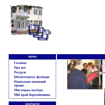
МЕНЮ
Т
Головна
с
С
Про нас
і
Ресурси
в
Бібліотечному фахівцю
Навчально-виховний
процес
Мистецька палітра
Мій край Березнівщина
КОНТАКТИ