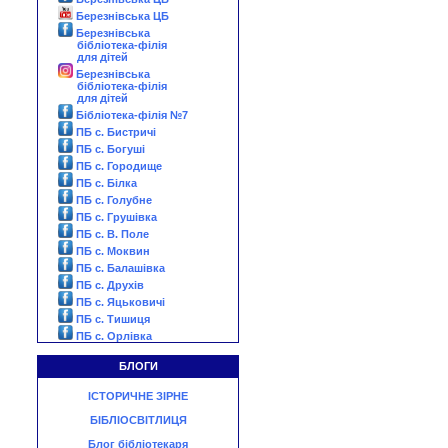
Березнівська ЦБ
Березнівська
бібліотека-філія
для дітей
Березнівська
бібліотека-філія
для дітей
Бібліотека-філія №7
ПБ с. Бистричі
ПБ с. Богуші
ПБ с. Городище
ПБ с. Білка
ПБ с. Голубне
ПБ с. Грушівка
ПБ с. В. Поле
ПБ с. Моквин
ПБ с. Балашівка
ПБ с. Друхів
ПБ с. Яцьковичі
ПБ с. Тишиця
ПБ с. Орлівка
БЛОГИ
ІСТОРИЧНЕ ЗІРНЕ
БІБЛІОСВІТЛИЦЯ
Блог бібліотекаря