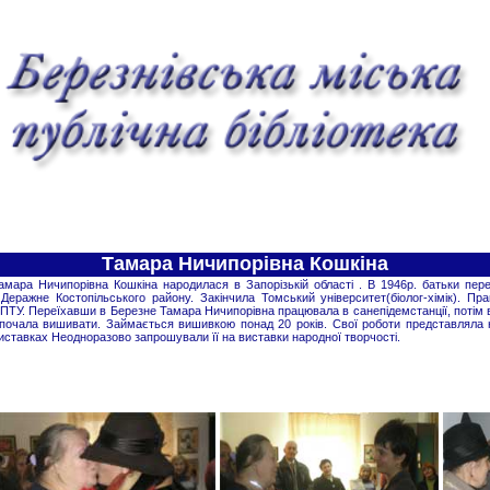
Тамара Ничипорівна Кошкіна
амара Ничипорівна Кошкіна народилася в Запорізькій області . В 1946р. батьки переї
.Деражне Костопільського району. Закінчила Томський університет(біолог-хімік). П
ПТУ. Переїхавши в Березне Тамара Ничипорівна працювала в санепідемстанції, потім
 почала вишивати. Займається вишивкою понад 20 років. Свої роботи представляла н
иставках Неодноразово запрошували її на виставки народної творчості.