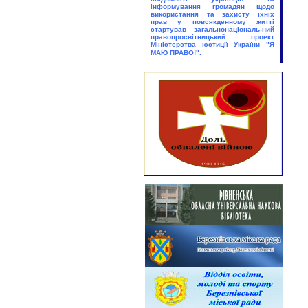
Україні»
інформування громадян щодо
використання та захисту їхніх
Абонемент
прав у повсякденному житті
стартував загальнонаціональ-ний
25.08.2026
правопросвітницький проект
Міністерства юстиції України
"Я
Виставка – екскурс:
.
МАЮ ПРАВО!"
«Грані великого таланту»
Юнацький абонемент