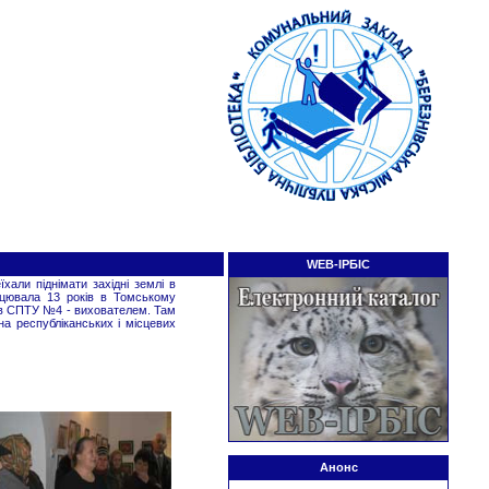
WEB-ІРБІС
хали піднімати західні землі в
рацювала 13 років в Томському
 в СПТУ №4 - вихователем. Там
а республіканських і місцевих
Анонс