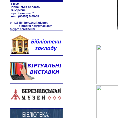
34600
Рівненська область
м.Березне
вул. Київська, 7
тел.: (03653) 5-45-35
е-mail:
lib_berezne@ukr.net
biblberezne@gmail.com
Skype:
bereznelibr