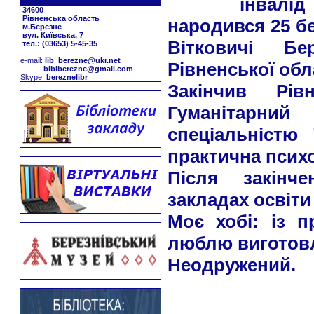
інвалід
34600
Рівненська область
народився 25 бе
м.Березне
вул. Київська, 7
Вітковичі Бе
тел.: (03653) 5-45-35
е-mail:
lib_berezne@ukr.net
Рівненської обла
biblberezne@gmail.com
Skype:
bereznelibr
Закінчив Рів
Гуманітарни
спеціальністю 
практична психо
Після закінч
закладах освіти
Моє хобі: із п
люблю виготовл
Неодружений.