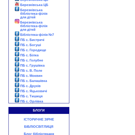
Березнівська ЦБ
Березнівська
бібліотека-філія
для дітей
Березнівська
бібліотека-філія
для дітей
Бібліотека-філія №7
ПБ с. Бистричі
ПБ с. Богуші
ПБ с. Городище
ПБ с. Білка
ПБ с. Голубне
ПБ с. Грушівка
ПБ с. В. Поле
ПБ с. Моквин
ПБ с. Балашівка
ПБ с. Друхів
ПБ с. Яцьковичі
ПБ с. Тишиця
ПБ с. Орлівка
БЛОГИ
ІСТОРИЧНЕ ЗІРНЕ
БІБЛІОСВІТЛИЦЯ
Блог бібліотекаря