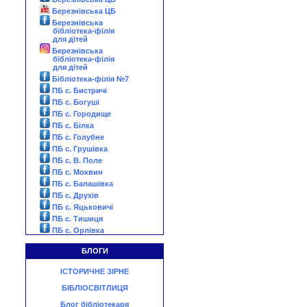
Березнівська ЦБ
Березнівська
бібліотека-філія
для дітей
Березнівська
бібліотека-філія
для дітей
Бібліотека-філія №7
ПБ с. Бистричі
ПБ с. Богуші
ПБ с. Городище
ПБ с. Білка
ПБ с. Голубне
ПБ с. Грушівка
ПБ с. В. Поле
ПБ с. Моквин
ПБ с. Балашівка
ПБ с. Друхів
ПБ с. Яцьковичі
ПБ с. Тишиця
ПБ с. Орлівка
БЛОГИ
ІСТОРИЧНЕ ЗІРНЕ
БІБЛІОСВІТЛИЦЯ
Блог бібліотекаря