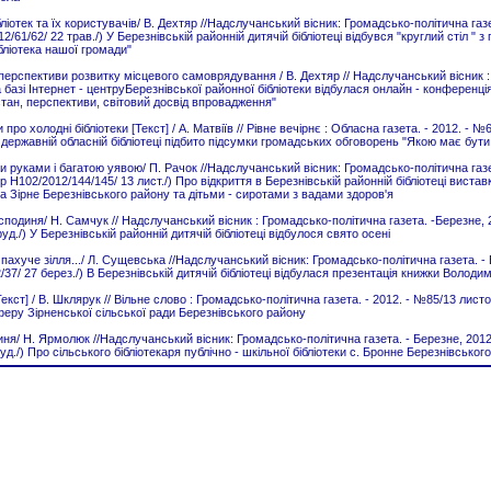
ліотек та їх користувачів/ В. Дехтяр //Надслучанський вісник: Громадсько-політична газе
2/61/62/ 22 трав./) У Березнівській районній дитячій бібліотеці відбувся "круглий стіл " 
бліотека нашої громади"
перспективи розвитку місцевого самоврядування / В. Дехтяр // Надслучанський вісник :
 На базі Інтернет - центруБерезнівської районної бібліотеки відбулася онлайн - конференція
стан, перспективи, світовий досвід впровадження"
 про холодні бібліотеки [Текст] / А. Матвіїв // Рівне вечірнє : Обласна газета. - 2012. - №
 державній обласній бібліотеці підбито підсумки громадських обговорень "Якою має бути
 руками і багатою уявою/ П. Рачок //Надслучанський вісник: Громадсько-політична газет
фр Н102/2012/144/145/ 13 лист./) Про відкриття в Березнівській районній бібліотеці вистав
а Зірне Березнівського району та дітьми - сиротами з вадами здоров'я
подиня/ Н. Самчук // Надслучанський вісник : Громадсько-політична газета. -Березне, 201
д./) У Березнівській районній дитячій бібліотеці відбулося свято осені
пахуче зілля.../ Л. Сущевська //Надслучанський вісник: Громадсько-політична газета. - 
/37/ 27 берез./) В Березнівській дитячій бібліотеці відбулася презентація книжки Волод
екст] / В. Шклярук // Вільне слово : Громадсько-політична газета. - 2012. - №85/13 листо
еру Зірненської сільської ради Березнівського району
я/ Н. Ярмолюк //Надслучанський вісник: Громадсько-політична газета. - Березне, 2012. -
д./) Про сільського бібліотекаря публічно - шкільної бібліотеки с. Бронне Березнівськог