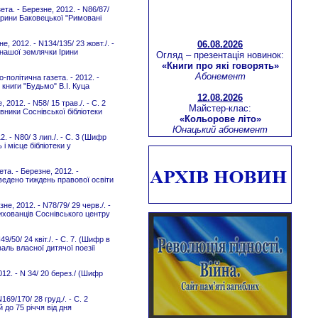
та. - Березне, 2012. - N86/87/
и Ірини Баковецької "Римовані
06.08.2026
 2012. - N134/135/ 23 жовт./. -
Огляд – презентація новинок:
й нашої землячки Ірини
«Книги про які говорять»
Абонемент
політична газета. - 2012. -
я книги "Будьмо" В.І. Куца
12.08.2026
Майстер-клас:
012. - N58/ 15 трав./. - C. 2
«Кольорове літо»
вники Соснівської бібліотеки
Юнацький абонемент
. - N80/ 3 лип./. - C. 3 (Шифр
Інтерактивний воркшоп:
і місце бібліотеки у
«Майстерність бути лідером»
Березнівська бібліотека-філія
а. - Березне, 2012. -
для дітей
роведено тиждень правової освіти
Віртуальна мандрівка:
«Молодіжна столиця Європи -
е, 2012. - N78/79/ 29 черв./. -
вихованців Соснівського центру
м.Тромсе (Норвегія)»
Абонемент
/50/ 24 квіт./. - С. 7. (Шифр в
13.08.2026
аль власної дитячої поезії
Літературний екскурс:
«Зачинатель історичного
012. - N 34/ 20 берез./ (Шифр
роману – Вальтер Скотт»
Юнацький абонемент
69/170/ 28 груд./. - C. 2
 до 75 річчя від дня
16.08.2026