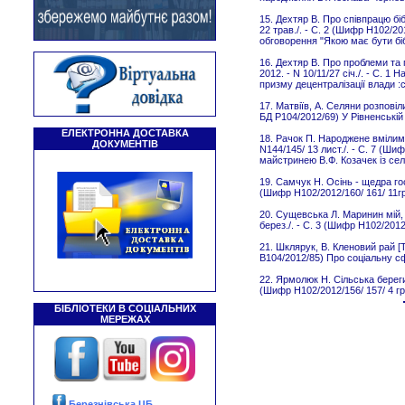
15. Дехтяр В. Про співпрацю біб
22 трав./. - C. 2 (Шифр Н102/201
обговорення "Якою має бути бі
16. Дехтяр В. Про проблеми та 
2012. - N 10/11/27 січ./. - С. 1
призму децентралізації влади :
17. Матвіїв, А. Селяни розповіли
БД Р104/2012/69) У Рівненській
ЕЛЕКТРОННА ДОСТАВКА
18. Рачок П. Народжене вмілими
ДОКУМЕНТІВ
N144/145/ 13 лист./. - C. 7 (Ши
майстринею В.Ф. Козачек із сел
19. Самчук Н. Осінь - щедра гос
(Шифр Н102/2012/160/ 161/ 11гру
20. Сущевська Л. Маринин мій, 
берез./. - C. 3 (Шифр Н102/2012
21. Шклярук, В. Кленовий рай [Т
В104/2012/85) Про соціальну сф
22. Ярмолюк Н. Сільська берегин
(Шифр Н102/2012/156/ 157/ 4 гру
БІБЛІОТЕКИ В СОЦІАЛЬНИХ
МЕРЕЖАХ
Березнівська ЦБ