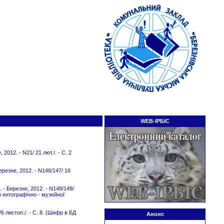
WEB-ІРБІС
012. - N21/ 21 лют./. - C. 2
резне, 2012. - N146/147/ 16
 - Березне, 2012. - N148/149/
тя ентографічно - музейної
6 листоп./. - С. 8. (Шифр в БД
Анонс