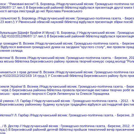
еси : "Римовані весни"/ Б. Боровець //Надслучанський вісник: Громадсько-політична газе
2/86/87/ 17 лип./) В Березнівській районній бібліотеці відбулася презентація другої книг
чості автора ілюстрацій до неї Ярослава Рачковського
пільнотою/ Б. Боровець //Надслучанський вісник: Громадсько-політична газета. - Березне,
3 жовт./) У Рівненській обласній науковій бібліотеці відбулася презентація збірки поезі
бувальщин [Шрифт Брайля И Муна] / Б. Боровець // Надслучанський вісник : Громадсько-
 в БД Н102/2012/86/87/ 17 лип./) В Березнівській районній бібліотеці відбулася презентаці
 громадян/ В. Вознюк //Надслучанський вісник: Громадсько-політична газета. - Березне, 2
 Відбулося вивчення громадської думки на засіданні "круглого столу", яке провели праці
селення селища
ліотеки/ В. Вознюк //Надслучанський вісник: Громадсько-політична газета. - Березне, 2012
ка міська бібліотека Березнівського району провела творчий конкурс серед молоді "Роль 
инаються з прав дитини/ В. Вознюк //Надслучанський вісник: Громадсько-політична газет
фр Н102/2012/162/163/ 14 груд./) У Соснівській бібліотеці Березнівського району було п
земля України/ В. Вознюк //Надслучанський вісник: Громадсько-політична газета. - Березн
 черв./) Березнівська районна бібліотека провела презентацію виставки творчих робіт 
урисько - краєзнавчої творчості Сергія Литвинчука та Олексія Геращенка
 ужинок / Л. Гарбар // Надслучанський вісник : Громадсько-політична газета. - 2012. - N49
 В Березнівському районному будинку культури традиційно відбувся шістнадцятий фестив
ліотека?/ Л. Гарбар //Надслучанський вісник: Громадсько-політична газета. - Березне, 2
../ В. Дехтяр // Надслучанський вісник : Громадсько-політична газета. -Березне, 2012. -N1
уд./) В Березнівській районній дитячій бібліотеці пройшов тематичний вечір присвячений
вола