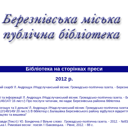
Бібліотека на сторінках преси
2012 р.
 скарб/ Л. Андрощук //Надслучанський вісник: Громадсько-політична газета. - Березне, 2
 та інформації/ Л. Андрощук //Надслучанський вісник: Громадсько-політична газета. - Бе
146/147/ 16 лист./) Про послуги читачам, які надає Березнівська районна бібліотека
огощук та її доньок/ Л. Андрощук //Надслучанський вісник: Громадсько-політична газета.
12/148/149/ 20 лист./) В бібліотеці с.Балашівка Березнівського району відбулося відкрит
кацтво та вишивка"
ди [Текст] / Ю. Бондючна // Вільне слово : Громадсько-політична газета. - 2012. - №83/
а І. Римовані весни : поезія / І Баковецька. - Рівне, 2012. - 88 с.