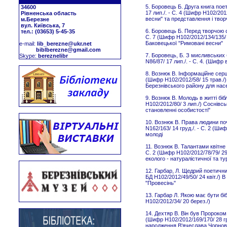
5. Боровець Б. Друга книга поет
34600
17 лип./. - C. 4 (Шифр Н102/201
Рівненська область
весни" та представлення і твор
м.Березне
вул. Київська, 7
6. Боровець Б. Перед творчою с
тел.: (03653) 5-45-35
C. 7 (Шифр Н102/2012/134/135/ 2
Баковецької "Римовані весни"
е-mail:
lib_berezne@ukr.net
biblberezne@gmail.com
7. Боровець, Б. З мисливських 
Skype:
bereznelibr
N86/87/ 17 лип./. - С. 4. (Шифр
8. Вознюк В. Інформаційне серце
(Шифр Н102/2012/58/ 15 трав./)
Березнівського району для на
9. Вознюк В. Молодь в житті біб
Н102/2012/80/ 3 лип./) Соснівсь
становленні особистості"
10. Вознюк В. Права людини поч
N162/163/ 14 груд./. - C. 2 (Ши
молоді
11. Вознюк В. Талантами квітне 
C. 2 (Шифр Н102/2012/78/79/ 29
еколого - натуралістичної та т
12. Гарбар, Л. Щедрий поетичний
БД Н102/2012/49/50/ 24 квіт./)
"Провесінь"
13. Гарбар Л. Якою має бути біб
Н102/2012/34/ 20 берез./)
14. Дехтяр В. Він був Пророком.
(Шифр Н102/2012/169/170/ 28 гр
народження В'ячеслава Чорно