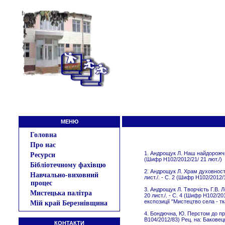
МЕНЮ
Головна
Про нас
1. Андрощук Л. Наш найдорожчий
Ресурси
(Шифр Н102/2012/21/ 21 лют./)
Бібліотечному фахівцю
2. Андрощук Л. Храм духовності
Навчально-виховний
лист./. - C. 2 (Шифр Н102/2012/
процес
3. Андрощук Л. Творчість Г.В. Л
Мистецька палітра
20 лист./. - C. 4 (Шифр Н102/20
експозиції "Мистецтво села - т
Мій край Березнівщина
4. Бондючна, Ю. Перстом до прав
В104/2012/83) Рец. на: Баковецьк
КОНТАКТИ