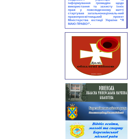
«Моє майбутнє в незалежній
інформування громадян щодо
використання та захисту їхніх
Україні»
прав у повсякденному житті
Абонемент
стартував загальнонаціональ-ний
правопросвітницький проект
Міністерства юстиції України
"Я
25.08.2026
.
МАЮ ПРАВО!"
Виставка – екскурс:
«Грані великого таланту»
Юнацький абонемент