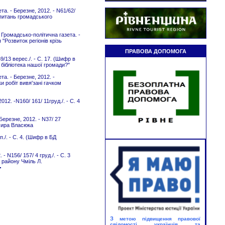
Літературна сторінка:
«Калинова Україна Зої Дідич»
та. - Березне, 2012. - N61/62/
з питань громадського
Юнацький абонемент
Літературні читання:
 Громадсько-політична газета. -
«Я вам сказати мушу»
 "Розвиток регіонів крізь
Абонемент
ПРАВОВА ДОПОМОГА
69/13 верес./. - С. 17. (Шифр в
23.08.2026
 бібліотека нашої громади?"
Творче дозвілля:
а. - Березне, 2012. -
«Жовто-синій колір свободи»
ки робіт вивя'зані гачком
Юнацький абонемент
Патріотична подорож:
2. -N160/ 161/ 11груд./. - C. 4
«Україна в просторі і часі»
Абонемент
Березне, 2012. - N37/ 27
имира Власюка
24.08.2026
п./. - С. 4. (Шифр в БД
Святково-розважальний
майданчик:
«Ми діти твої, Україно!»
 N156/ 157/ 4 груд./. - C. 3
Березнівська бібліотека-філія
о району Чміль Л.
для дітей
Літературний вернісаж:
«Незалежна і єдина будь
навіки, Україно!»
Юнацький абонемент
З
метою підвищення правової
Коло єдності:
свідомості українців та