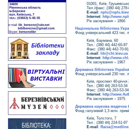
01001, Київ, Грушевсько
34600
Тел./факс: (380 44) 278-
Рівненська область
м.Березне
E-mail
:
nplu@nplu.kiev
вул. Київська, 7
Іnternet
:
http://www.npl
тел.: (03653) 5-45-35
Рік заснування – 1866
е-mail:
lib_berezne@ukr.net
Національна бібліотека Укра
biblberezne@gmail.com
Skype:
bereznelibr
Фонд універсальний 423 тис. п
Київ, Баумана, 60
Тел.: (380 44) 442-65-87
Факс: (380 44) 442-70-91
E-mail
:
lib@chl.kiev.ua
Іnternet
:
http://www.chl.
Рік заснування – 1967
Державна бібліотека Україн
Фонд універсальний 230 тис. п
Київ, проспект 40-річчя
Тел.: (380 44) 263-53-34
Факс: (380 44) 263-53-34
Іnternet
:
http://www.4ut
Рік заснування – 1975
Державна наукова медична б
Фонд галузевий 1,3 млн. примі
Київ, Толстого, 7
Тел.: (380 44) 224-51-97
E-mail
:
Raisa@medline.f