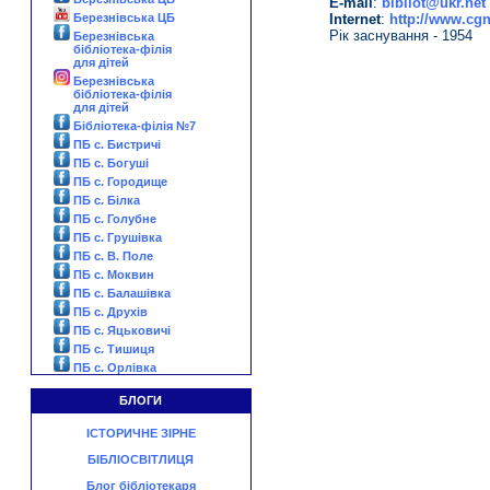
E-mail
:
bibliot@ukr.net
Іnternet
:
http://www.cgn
Березнівська ЦБ
Рік заснування - 1954
Березнівська
бібліотека-філія
для дітей
Березнівська
бібліотека-філія
для дітей
Бібліотека-філія №7
ПБ с. Бистричі
ПБ с. Богуші
ПБ с. Городище
ПБ с. Білка
ПБ с. Голубне
ПБ с. Грушівка
ПБ с. В. Поле
ПБ с. Моквин
ПБ с. Балашівка
ПБ с. Друхів
ПБ с. Яцьковичі
ПБ с. Тишиця
ПБ с. Орлівка
БЛОГИ
ІСТОРИЧНЕ ЗІРНЕ
БІБЛІОСВІТЛИЦЯ
Блог бібліотекаря