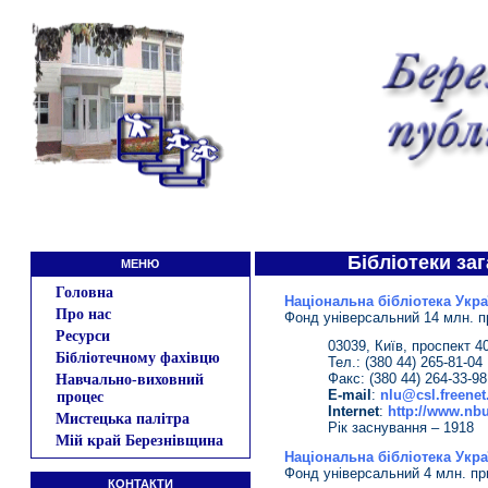
Бібліотеки за
МЕНЮ
Головна
Національна бібліотека Укра
Про нас
Фонд універсальний 14 млн. пр
Ресурси
03039, Київ, проспект 4
Бібліотечному фахівцю
Тел.: (380 44) 265-81-04
Факс: (380 44) 264-33-98
Навчально-виховний
E-mail
:
nlu@csl.freenet
процес
Іnternet
:
http://www.nbu
Мистецька палітра
Рік заснування – 1918
Мій край Березнівщина
Національна бібліотека Укра
Фонд універсальний 4 млн. при
КОНТАКТИ