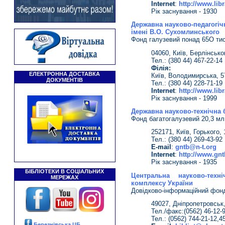
Іnternet
:
http://www.libr
Рік заснування - 1930
Державна науково-педагогічн
імені В.О. Сухомлинського
Фонд галузевий понад 65О тис.
04060, Київ, Берлінськог
Тел.: (380 44) 467-22-14
Філія:
ЕЛЕКТРОННА ДОСТАВКА
Київ, Володимирська, 5
ДОКУМЕНТІВ
Тел.: (380 44) 228-71-19
Іnternet
:
http://www.libr
Рік заснування - 1999
Державна науково-технічна б
Фонд багатогалузевий 20,3 млн
252171, Київ, Горького, 
Тел.: (380 44) 269-43-92
E-mail
:
gntb@n-t.org
Іnternet
:
http://www.gntb
Рік заснування - 1935
БІБЛІОТЕКИ В СОЦІАЛЬНИХ
Центральна науково-техні
МЕРЕЖАХ
комплексу України
Довідково-інформаційний фонд 
49027, Дніпропетровськ
Тел./факс:(0562) 46-12-
Тел.: (0562) 744-21-12,4
Березнівська ЦБ