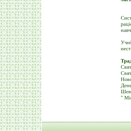
Сис
раці
навч
Учн
нест
Тра
Свят
Свят
Ново
День
Шевч
" Мі