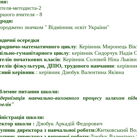
ння:
ителя-методиста-2
аршого вчителя - 8
ороди:
городжено значком " Відмінник освіт України"
одичні осередки
родничо-математичного циклу
: Керівник Миронець Вік
пільно-гуманітарного циклу
: керівник Сидорчук Надія О
телів початкових класів
: Керівник Соловей Ніна Львівн
телів фізкультури, ДПЮ, трудового навчання
: керівн
сний керівник
: керівник Дзюбук Валентина Яківна
блемне питання школи:
дернізація навчально-виховного процесу шляхом під
телів"
іністрація школи:
ектор школи :
Дзюбук Аркадій Федорович
упник директора з навчальної роботи:
Житковський Во
упник директора з виховної роботи:
Дзюбук Валентина 