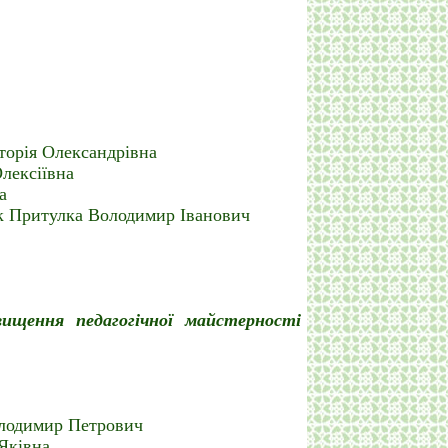
торія Олександрівна
лексіївна
а
ик Притулка Володимир Іванович
вищення педагогічної майстерності
лодимир Петрович
Яківна