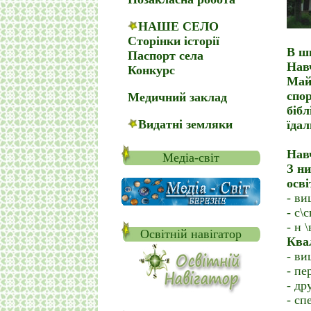
НАШЕ СЕЛО
Сторінки історії
В ш
Паспорт села
Нав
Конкурс
Май
спо
Медичний заклад
бібл
Видатні земляки
їда
Нав
Медіа-світ
З н
осві
- ви
- с\
- н 
Освітній навігатор
Ква
- ви
- пе
- др
- сп