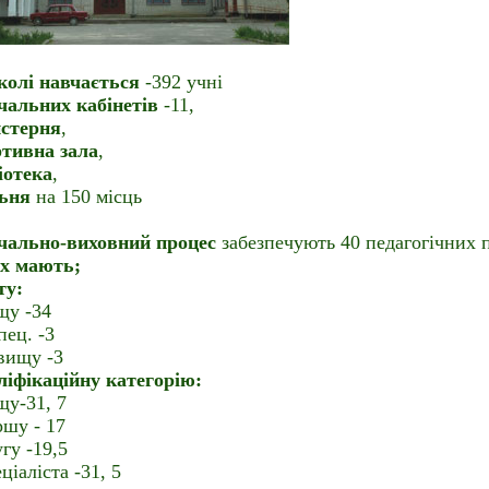
колі навчається
-392 учні
чальних кабінетів
-11,
стерня
,
ртивна зала
,
іотека
,
льня
на 150 місць
чально-виховний процес
забезпечують 40 педагогічних 
их мають;
ту:
щу -34
спец. -3
\вищу -3
ліфікаційну категорію:
щу-31, 7
ршу - 17
угу -19,5
еціаліста -31, 5