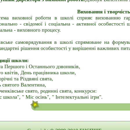
Виховання і творчіст
тема виховної роботи в школі сприяє вихованню гар
онально - свідомої і соціальна - активної особистості 
альна - виховного процесу.
івське самоврядування в школі спрямоване на формува
андартні рішення особистості у вирішенні важливих пита
диції школи:
а Першого і Останнього дзвоників,
о квітів, День працівника школи,
річні та Різдвяні свята,
 святого Валентина,
енківське свято, родинні свята, конкурси:
с школа", " Міс осінь", " Інтелектуальні ігри".