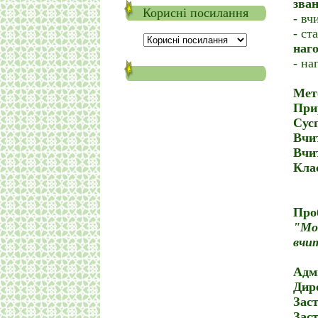
зва
Корисні посилання
- вч
- ст
наг
- на
Мет
При
Сус
Вчи
Вчи
Кла
Про
"Мо
вчи
Адм
Дир
Заст
Заст