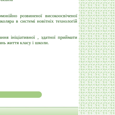
ь
монійно розвиненої високоосвіченої
школяра в системі новітніх технологій
ння ініціативної , здатної приймати
нь життя класу і школи.