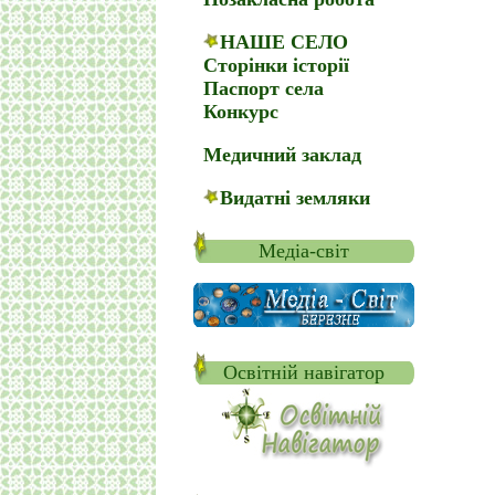
НАШЕ СЕЛО
Сторінки історії
Паспорт села
Конкурс
Медичний заклад
Видатні земляки
Медіа-світ
Освітній навігатор