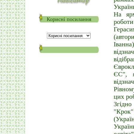
Україн
На яр
Корисні посилання
роботи
Гераси
(автор
Іванна
відзн
відіб
Єврокл
ЄС", 
відзна
Рівном
цих роб
Згідн
"Крок
(Украї
Україн