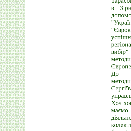
Тарасо
в Зір
допомо
"Укра
"Євро
успіш
регіон
вибір
метод
Європе
До сп
методи
Сергії
управл
Хоч зо
маємо
діяль
колекти