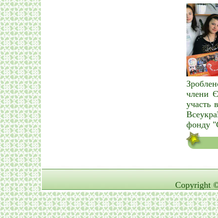
Зробле
члени Є
участь в
Всеукра
фонду "
Copyright