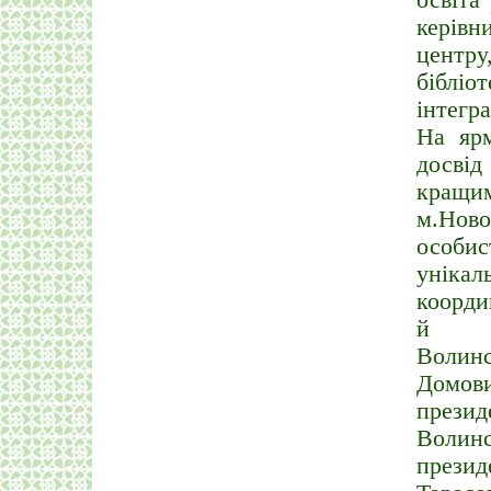
освіта
керівн
центр
бібліо
інтегра
На ярм
досвід
кращи
м.Нов
особи
унікал
коорди
й з 
Волин
Домов
прези
Волин
презид