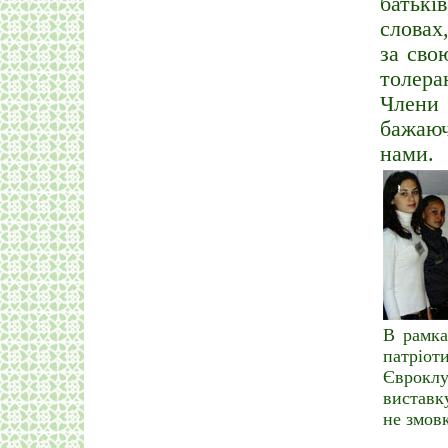
батькі
словах
за сво
толера
Члени
бажаюч
нами.
В рамка
патріот
Євроклу
виставк
не змов