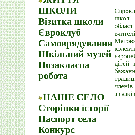
ШКОЛИ
Єврокл
школі 
Візитка школи
област
Євроклуб
вчител
Метою 
Самоврядування
колек
Шкільний музей
європе
Позакласна
дітей 
бажан
робота
традиц
членів
зв'язк
НАШЕ СЕЛО
Сторінки історії
Паспорт села
Конкурс