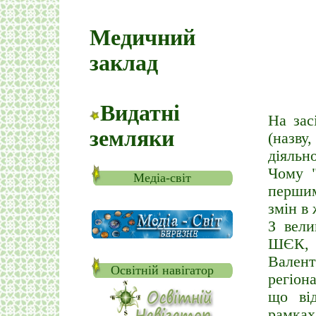
Медичний
заклад
Видатні
На зас
земляки
(назв
діяльн
Чому "
Медіа-світ
першим
змін в
З вели
ШЄК, 
Вален
Освітній навігатор
регіон
що від
рамка