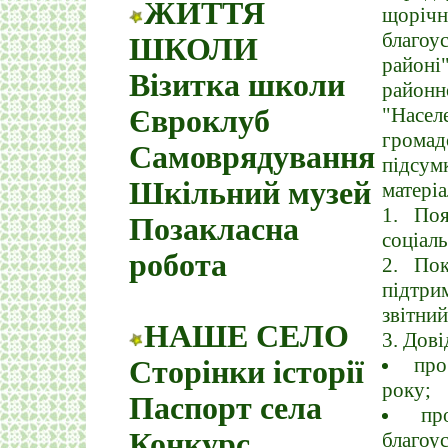
ЖИТТЯ
щоріч
благоу
ШКОЛИ
районі"
Візитка школи
районн
"Насел
Євроклуб
громад
Самоврядування
підсу
Шкільний музей
матеріа
1. Поя
Позакласна
соціаль
робота
2. Пок
підтри
звітний
НАШЕ СЕЛО
3. Дові
про
Сторінки історії
року;
Паспорт села
пр
Конкурс
благоус