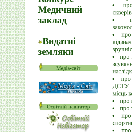
пр
Медичний
скверів
заклад
законод
про
Видатні
відзна
зручніс
земляки
про 
зсуван
Медіа-світ
наслідк
про
ДСТУ 3
місць 
про 
Освітній навігатор
про 
про
спорти
про