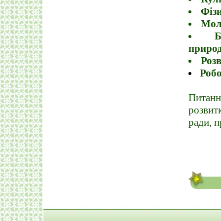
Фізи
Мол
Б
природ
Роз
Роб
Питанн
розвитк
ради, 