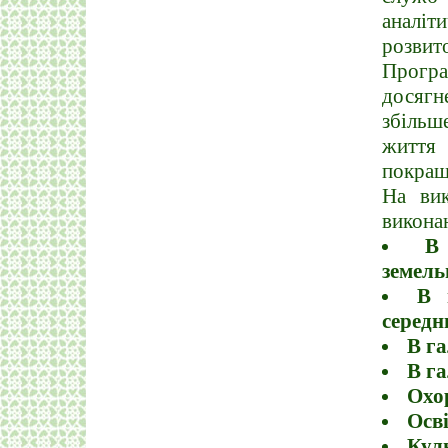
аналіт
розвито
Програ
досягне
збільш
життя
покращ
На ви
виконан
В
земель
В 
середн
В га
В га
Охо
Осв
Кул