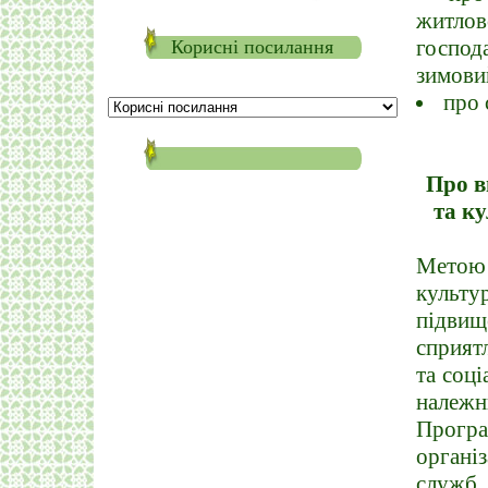
житлов
господ
Корисні посилання
зимовий
про 
Про в
та к
Метою
культ
підвищ
сприят
та соці
належн
Програ
організ
служб