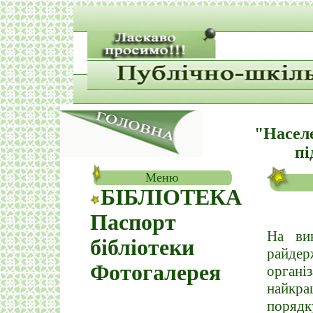
"Насел
пі
Меню
БІБЛІОТЕКА
Паспорт
На вик
бібліотеки
райдер
Фотогалерея
органі
найкра
поряд