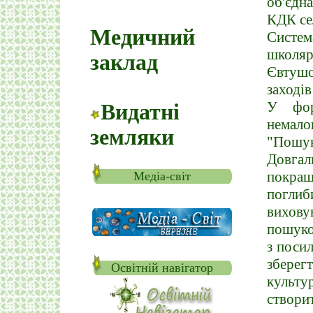
об'єдна
КДК се
Медичний
Систем
школяр
заклад
Євтушо
заході
У фор
Видатні
немало
земляки
"Пошу
Довга
покращ
Медіа-світ
поглиб
вихов
пошуко
з поси
зберег
Освітній навігатор
культу
створит