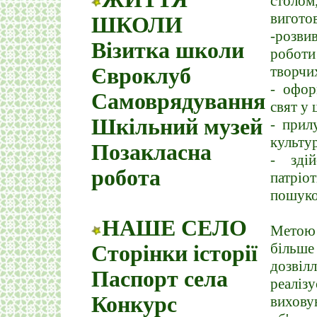
столом
виготов
ШКОЛИ
-розви
Візитка школи
роботи
творчих
Євроклуб
- офор
Самоврядування
свят у 
Шкільний музей
- прил
культу
Позакласна
- зді
робота
патріо
пошуков
НАШЕ СЕЛО
Метою 
більше
Сторінки історії
дозвіл
Паспорт села
реаліз
Конкурс
вихову