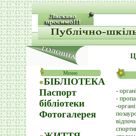
Ц
Меню
БІБЛІОТЕКА
Паспорт
- орган
- пропа
бібліотеки
-орга
Фотогалерея
позаур
відпо
спорти
ЖИТТЯ