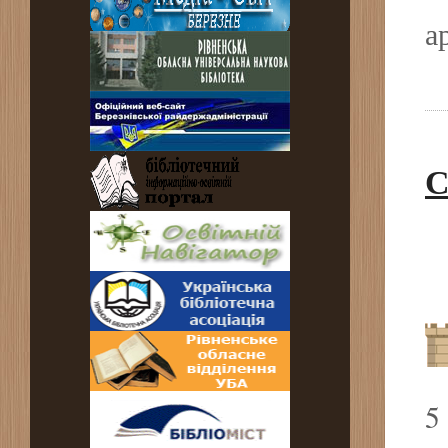
а
С
5