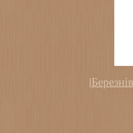
|
Березн