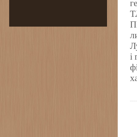
г
Т
П
л
Л
і
ф
х