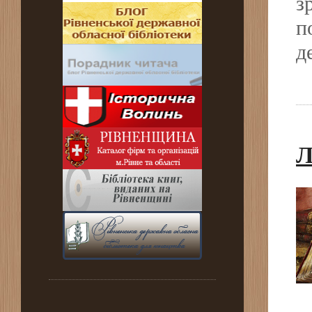
з
п
д
Л