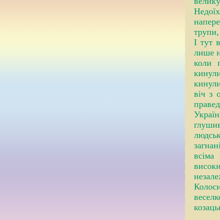
велику 
Недоїх
напере
трупи,
І тут 
лише н
коли 
кинули
кинули
віч з 
праве
Україн
глушив
людськ
загнан
всіма
високи
незале
Колос
весел
козаць