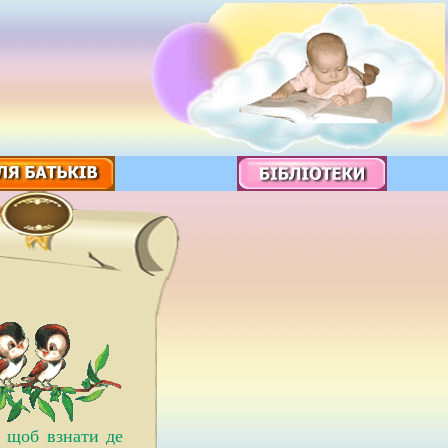
а щоб взнати де