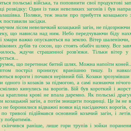
яться польські війська, та поповнити свої продуктові за
нці розвідку: Один із таки невеликих загонів і був напр
алашівка. Поляки, теж знали про прибуття козацького з
х поставили засідки.
імучим лісом невеличкий козацький загін, не підозрюючи
еку, що нависла над ним. Небо передчуваючи біду нах
і хмари важко опускаються на землю. Вітер шаленіючи, 
 вікових дубів та сосон, що стоять обабіч шляху. Все за
жилось, ждучи страшенної розв'язки. Тільки вітер у 
ується...
трумок, що перетинає битий шлях. Можна напоїти коней..
птом постріл пронизує вранішню тишу. Із навкол
ються вороги і почався нерівний бій. Козаки зрозумівши 
и одного із козаків за підмогою, а самі назнаючи нічого
 сміливо кинулись на ворогів. Бій був короткий і жорс
ка краплина крові не впала даремно. Як польські драгу
ти козацький загін, а потім знищити поодинці. Це їм не в
 не боронилися відважні вояки від насідаючих ворогів, с
по тривозі підіймався основний козачий загін, і летів
у побратимів.
 скінчився раніше, лише гори трупів і зойки поранен