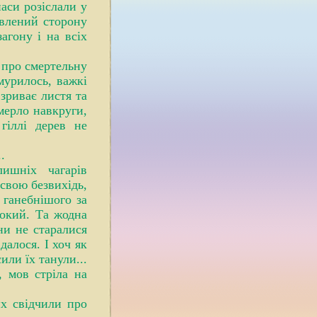
паси розіслали у
авлений сторону
агону і на всіх
 про смертельну
мурилось, важкі
зриває листя та
вмерло навкруги,
гіллі дерев не
.
ишніх чагарів
свою безвихідь,
 ганебнішого за
токий. Та жодна
ни не старалися
далося. І хоч як
или їх танули...
, мов стріла на
их свідчили про