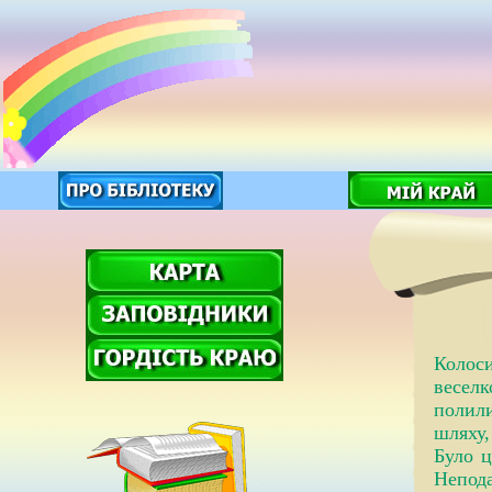
Колоси
веселк
полили
шляху,
Було ц
Непода