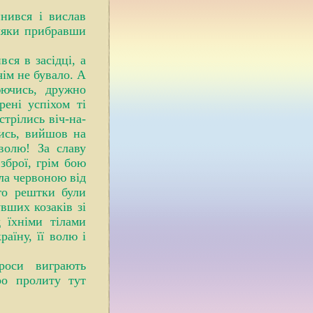
инився і вислав
оляки прибравши
ся в засідці, а
чім не бувало. А
юючись, дружно
рені успіхом ті
стрілись віч-на-
чись, вийшов на
волю! За славу
зброї, грім бою
ла червоною від
ого рештки були
увших козаків зі
 їхніми тілами
аїну, її волю і
роси виграють
ро пролиту тут