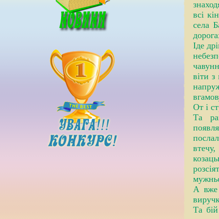
знаход
всі кі
села Б
дорога
Іде др
небезп
чавунн
віти з
напру
вгамов
От і с
Та ра
появля
послал
втечу,
козаць
розсія
мужньо
А вже 
виручк
Та бій