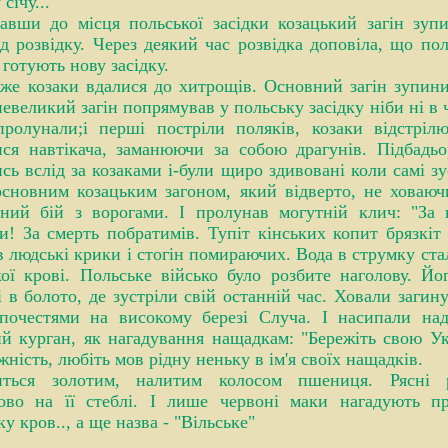
січу...
авши до місця польської засідки козацький загін зуп
д розвідку. Через деякий час розвідка доповіла, що п
 готують нову засідку.
вже козаки вдалися до хитрощів. Основний загін зупинив
евеликий загін попрямував у польську засідку ніби ні в 
пролунали;і перші постріли поляків, козаки відстріл
ся навтікача, заманюючи за собою драгунів. Підбадьо
сь вслід за козаками і-були щиро здивовані коли самі зу
основним козацьким загоном, який відверто, не ховаю
дний бій з ворогами. І пролунав могутній клич: "За 
и! За смерть побратимів. Тупіт кінських копит брязкіт 
 людські крики і стогін помираючих. Вода в струмку ста
ої крові. Польське військо було розбите наголову. Й
і в болото, де зустріли свій останній час. Ховали загин
 почестями на високому березі Случа. І насипали над
й курган, як нагадування нащадкам: "Бережіть свою Укр
жність, любіть мов рідну неньку в ім'я своїх нащадків.
иться золотим, налитим колосом пшениця. Рясні 
ково на її стеблі. І лише червоні маки нагадують п
ку кров.., а ще назва - "Вільське"