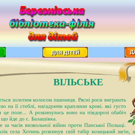
ВІЛЬСЬКЕ
ться золотим колосом пшениця. Рясні роси виграють
ою на її стеблі, нагадуючи краплини крові. які густо
 це поле... А розкинулось воно на півдорозі обабіч
 що йде до с. Балашівка.
е за часів визвольної війни проти Панської Польщі.
лік села Хотинь розкинув свій табір козацький загін, 