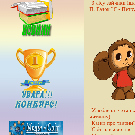
"З лісу зайчики іш
П. Рачок "Я - Петру
"Улюблена читанка
читання)
"Казки про тварин
"Світ навколо нас"