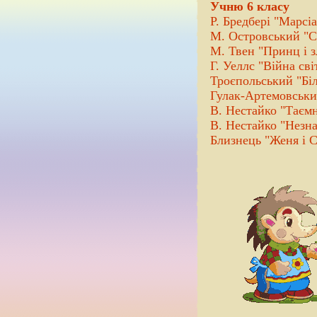
Учню 6 класу
Р. Бредбері "Марсі
М. Островський "С
М. Твен "Принц і з
Г. Уеллс "Війна сві
Троєпольський "Бі
Гулак-Артемовськи
В. Нестайко "Таємн
В. Нестайко "Незна
Близнець "Женя і 