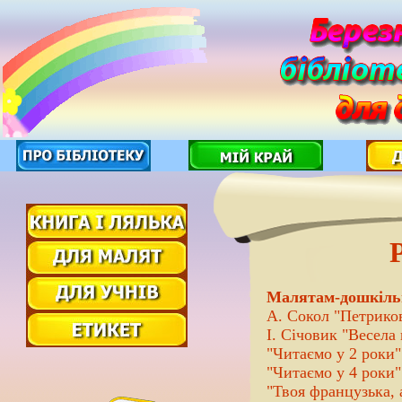
Малятам-дошкіль
А. Сокол "Петриков
І. Січовик "Весела
"Читаємо у 2 роки"
"Читаємо у 4 роки"
"Твоя французька, 