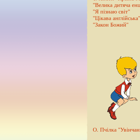
"Велика дитяча ен
"Я пізнаю світ"
"Цікава англійська
"Закон Божий"
О. Пчілка "Увінчан