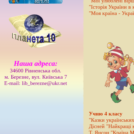
"Мої улюблені вірш
"Історія України в 
"Моя країна - Укра
Наша адреса:
34600 Рівненська обл.
м. Березне, вул. Київська 7
E-mail: lib_berezne@ukr.net
Учню 4 класу
"Казки українськи
Дісней "Найкращі 
Т. Янсон "Країна М