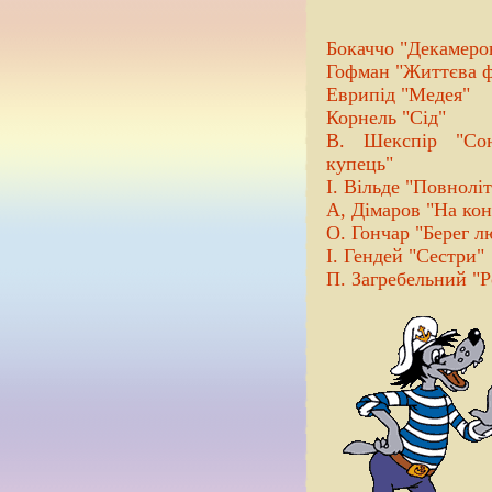
Бокаччо "Декамеро
Гофман "Життєва ф
Еврипід "Медея"
Корнель "Сід"
В. Шекспір "Сон
купець"
І. Вільде "Повноліт
А, Дімаров "На кон
О. Гончар "Берег л
І. Гендей "Сестри"
П. Загребельний "