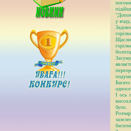
погони
підій
"Допом
у воду
Задово
горілки
Щасли
горілк
болотц
Засуму
являєт
переор
подума
Багато
односе
І ось 
висохл
було.
Розчар
зазел
багати