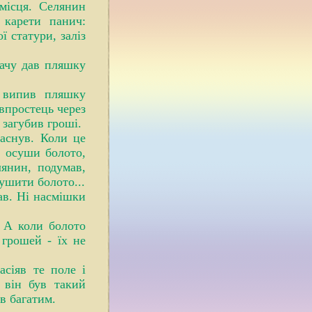
місця. Селянин
 карети панич:
 статури, заліз
дачу дав пляшку
х випив пляшку
впростець через
 загубив гроші.
заснув. Коли це
, осуши болото,
лянин, подумав,
сушити болото...
ав. Ні насмішки
 А коли болото
 грошей - їх не
асіяв те поле і
 він був такий
ав багатим.