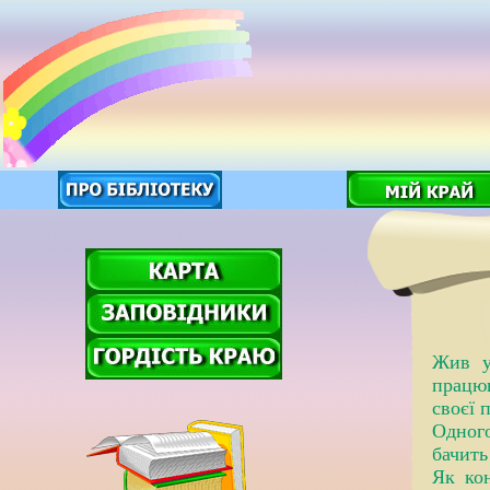
Жив у
працюв
своєї 
Одного
бачить
Як кон