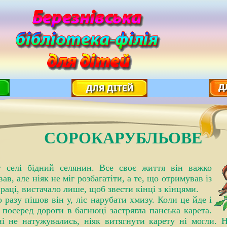
СОРОКАРУБЛЬОВЕ
 селі бідний селянин. Все своє життя він важко
ав, але ніяк не міг розбагатіти, а те, що отримував із
праці, вистачало лише, щоб звести кінці з кінцями.
 разу пішов він у, ліс нарубати хмизу. Коли це йде і
 посеред дороги в багнюці застрягла панська карета.
і не натужувались, ніяк витягнути карету ні могли. Н