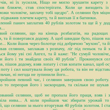
чів, ні їх зусилля, Ніщо не могло зрушити карету з 
шов ближче, став спостерігати. Коли це виходить із
ожи чоловіче, заплачу тобі щедро". А селянин був міцної
, підважив плечем карету, та й випхав її я багнюки.
лений панич заплатив 40 рублів золотом та ще й у до
...
вий селянин, що на кінець розбагатів, на радоща
и, та й повертався додому. А щоб швидше було, пішов на
е... Коли йшов через болотце під добрячою "мухою", та й
вав селянин, заплакав з розпачу, ліг під пеньок та й 
ься йому уві сні Ангел, та й каже: "Не сумуй чоловіче
и його і ти знайдеш своїх 40 рублів". Прокинувся се
в, пішов додому, взяв лопату і став копати канал, щоб о
 поту і сил коштувала йому ця робота, та він не відстав
льчан, ні негода не зупинили його...
пройшов певний час, і селянин завершив свою роботу.
о то переорав його і заскородив, та скільки не шукав
ований селянин, щоб не пропала його праця, взяв і з
еніла нива... А коли прийшов час збирати урожай то
й, що селянин за нього вторгував 40 рублів золотом. І ст