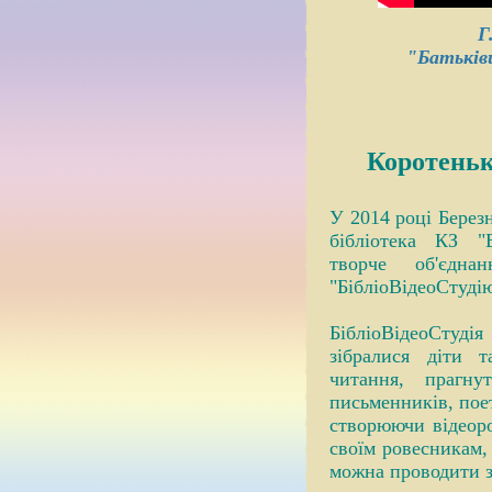
Г
"Батьків
Коротеньк
У 2014 році Берез
бібліотека КЗ "
творче об'єдна
"БібліоВідеоСтудію
БібліоВідеоСтудія
зібралися діти т
читання, прагну
письменників, поет
створюючи відеор
своїм ровесникам, 
можна проводити зм