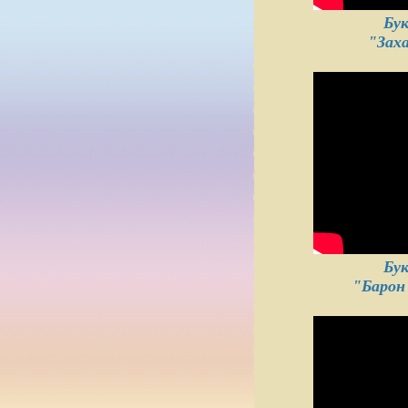
Бу
"Зах
Бу
"Барон