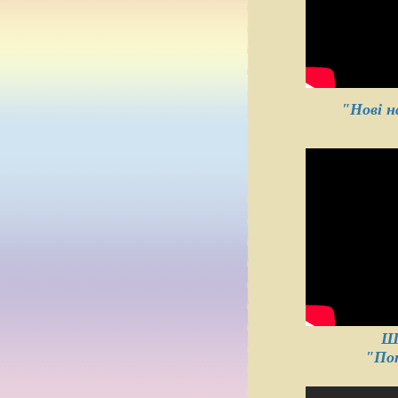
"Нові 
Ш
"По