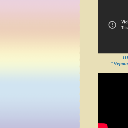
Ш
"Черво