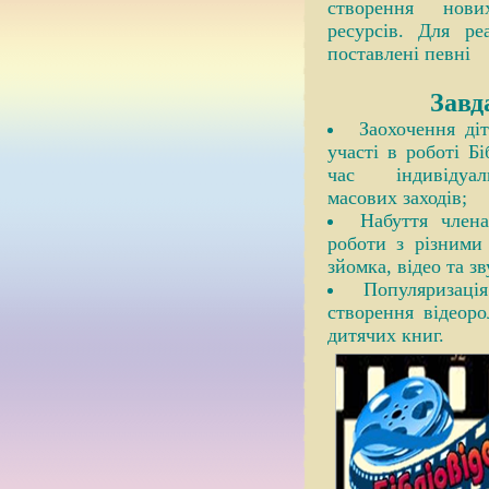
створення нови
ресурсів. Для ре
поставлені певні
Завд
Заохочення діт
участі в роботі Бі
час індивідуал
масових заходів;
Набуття члена
роботи з різними
зйомка, відео та з
Популяризаці
створення відеор
дитячих книг.