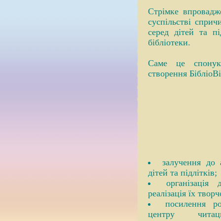
Стрімке впровадж
суспільстві спри
серед дітей та пі
бібліотеки.
Саме це спонука
створення БібліоВі
залучення до 
дітей та підлітків;
організація 
реалізація їх твор
посилення ро
центру читац