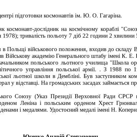
ентрі підготовки космонавтів ім. Ю. О. Гагаріна.
як космонавт-дослідник на космічному кораблі "Союз-
 1978); тривалість польоту 7 діб 22 години 2 хвилини 
я в Польщі військового положення, входив до складу В
ив Військову академію Генерального штабу імені К. Е.
ачальником польського льотного училища "Школа орл
ітичного управління польської армії. . З 1988 по 
ської льотної школи в Дембліні. Був заступником к
ерал у відставці. На громадських засадах займається 
ького Союзу (Указ Президії Верховної Ради СРСР 
рденом Леніна і польським орденом Хрест Грюнва
денами і медалями. Удостоєний медалі імені Н. Коперни
Юcенко Андрій Степанович