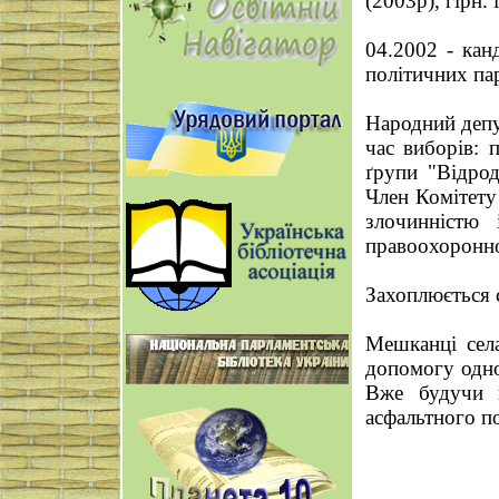
(2003р), гірн. 
04.2002 - кан
політичних па
Народний депу
час виборів: 
ґрупи "Відрод
Член Комітету
злочинністю 
правоохоронно
Захоплюється 
Мешканці сел
допомогу одно
Вже будучи 
асфальтного по