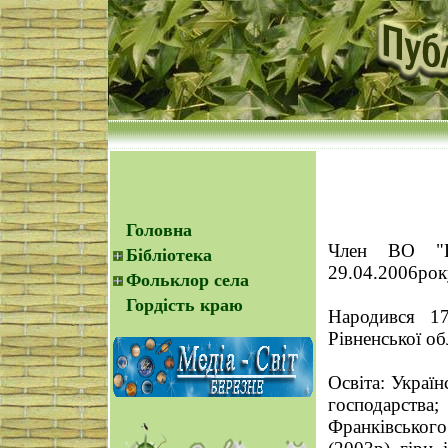
Головна
Член ВО "Ба
Бібліотека
29.04.2006рок
Фольклор села
Гордість краю
Народився 17
Рівненської об
Освіта: Україн
господарств
Франківського