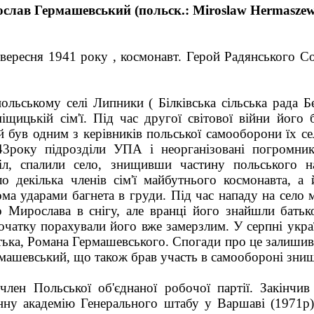
слав Гермашевський (польск.: Miroslaw Hermaszew
вересня 1941 року , космонавт. Герой Радянського С
ольському селі Липники ( Білківська сільська рада Б
іщицькій сім'ї. Під час другої світової війни його
 був одним з керівників польської самооборони їх се
43року підрозділи УПА і неорганізовані погромник
сіл, спалили село, знищивши частину польського н
о декілька членів сім'ї майбутнього космонавта, а 
ома ударами багнета в груди. Під час нападу на село 
о Мирослава в снігу, але вранці його знайшли батьк
початку порахували його вже замерзлим. У серпні укра
батька, Романа Гермашевського. Спогади про це залишив
машевський, що також брав участь в самообороні знищ
лен Польської об'єднаної робочої партії. Закінчив
єнну академію Генерального штабу у Варшаві (1971р