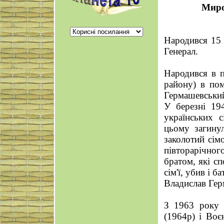
Миро
Hародився 15 
Генерал.
Народився в п
району) в пом
Гермашевський
У березні 19
українських 
цьому загинул
заколотий сім
півторарічног
братом, які с
сім'ї, убив і 
Владислав Гер
З 1963 року ч
(1964р) і Во