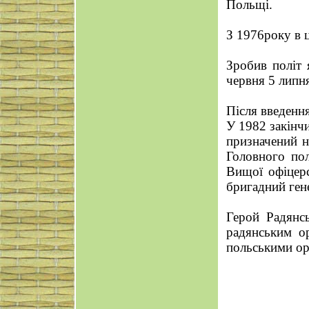
Польщі.
З 1976року в ц
Зробив політ 
червня 5 липня
Після введенн
У 1982 закінч
призначений н
Головного пол
Вищої офіцер
бригадний ген
Герой Радянс
радянським о
польськими ор