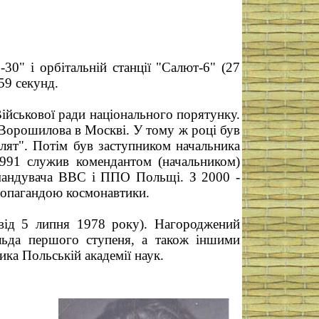
30" і орбітальній станції "Салют-6" (27
59 секунд.
ійськової ради національного порятунку.
 Ворошилова в Москві. У тому ж році був
ят". Потім був заступником начальника
1991 служив комендантом (начальником)
омандувача ВВС і ППО Польщі. З 2000 -
пропагандою космонавтики.
від 5 липня 1978 року). Нагороджений
льда першого ступеня, а також іншими
ка Польській академії наук.