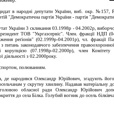
інженер.
дидат в народні депутати України, виб. окр. №157, Р
ртій "Демократична партія України - партія "Демократ
тат України 3 скликання 03.1998р - 04.2002р, виборчо
президент ТОВ "Укргазсервіс". Член. фракції НДП (04.
ження реґіонів" (02.1999р-04.2001р), чл. фракції Па
 з питань законодавчого забезпечення правоохоронної
і корупцією (07.1998р-02.2000р), член Комітету
ї діяльності з 02.2000року.
спортом, полюванням.
а, де народився Олександр Юрійович, згадують його
сельчанам у скрутну хвилину. Надавав матеріальну до
головою обласної ради Олександр Юрійович допо
криття до села Білка. Голубий вогник до осель білків