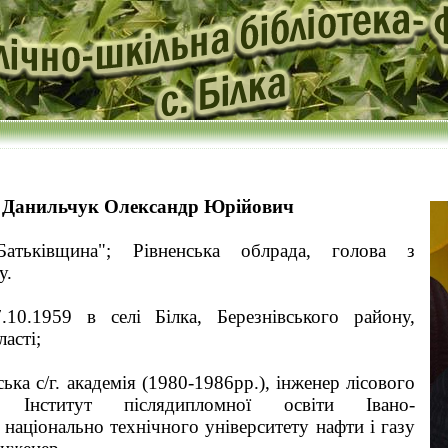
Данильчук Олександр Юрійович
тьківщина"; Рівненська облрада, голова з
у.
.10.1959 в селі Білка, Березнівського району,
ласті;
ська с/г. академія (1980-1986рр.), інженер лісового
а; Інститут післядипломної освіти Івано-
 національно технічного університету нафти і газу