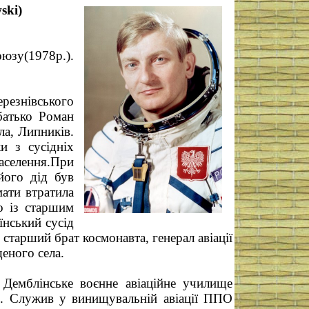
ski)
оюзу(1978р.).
ерезнівського
 батько Роман
ла, Липників.
и з сусідніх
аселення.При
його дід був
мати втратила
о із старшим
їнський сусід
 старший брат космонавта, генерал авіації
еного села.
 Демблінське воєнне авіаційне училище
). Служив у винищувальній авіації ППО