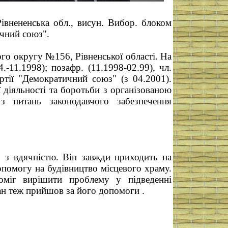
івнененська обл., висун. Вибор. блоком
ичний союз".
го округу №156, Рівненської області. На
-11.1998); позафр. (11.1998-02.99), чл.
ртії "Демократичний союз" (з 04.2001).
 діяльності та боротьби з організованою
 з питань законодавчого забезпечення
 з вдячністю. Він завжди приходить на
помогу на будівництво місцевого храму.
міг вирішити проблему у підведенні
чан теж прийшов за його допомоги .