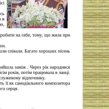
ісі
ось
а в
но,
аробити на себе, тому, що жила при
он.
йшли співали. Багато хороших пісень
вийшла заміж . Через рік народився
сім років, потім працювала в ланці.
аслуженому відпочинку.
ють її як самодіяльного композитора
ого серця.