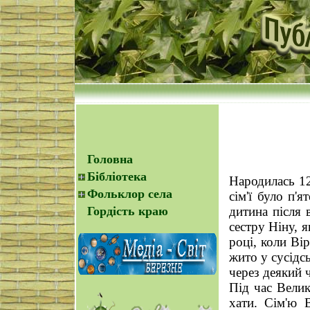
Головна
Бібліотека
Народилась 12
Фольклор села
сім'ї було п'
Гордість краю
дитина після 
сестру Ніну, 
році, коли Вір
жито у сусідс
через деякий 
Під час Велик
хати. Сім'ю 