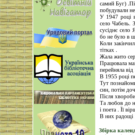
самий Буг) .Пі
побудували нев
У 1947 році в
село Чабель. 
сусіднє село Я
бо не було в 
Коли закінчил
тітках .
Жала жито сер
Працювала май
перейняла від 
В 1955 році п
Тут познайоми
син, потім доч
Після хвороби
Та любов до н
і поета . Її в
В них радощі 
Збірка кален