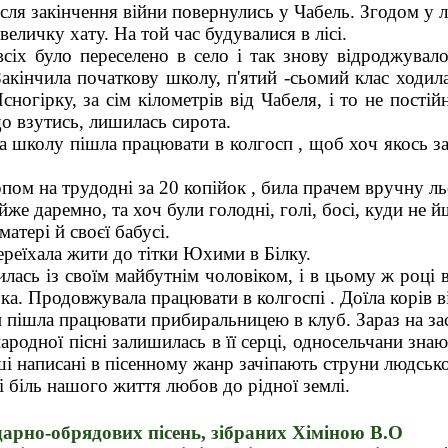
сля закінчення війни повернулись у Чабель. Згодом у л
еличку хату. На той час будувалися в лісі.
сіх було переселено в село і так знову відроджувал
Закінчила початкову школу, п'ятий -сьомий клас ходил
сногірку, за сім кілометрів від Чабеля, і то не постій
що взутись, лишилась сирота.
а школу пішла працювати в колгосп , щоб хоч якось з
пом на трудодні за 20 копійок , била прачем вручну ль
же даремно, та хоч були голодні, голі, босі, куди не 
матері й своєї бабусі.
ереїхала жити до тітки Юхими в Білку.
лась із своїм майбутнім чоловіком, і в цьому ж році 
ка. Продовжувала працювати в колгоспі . Доїла корів ві
 пішла працювати прибиральницею в клуб. Зараз на з
ародної пісні залишилась в її серці, односельчани зна
ірші написані в пісенному жанр зачіпають струни людськ
і біль нашого життя любов до рідної землі.
дарно-обрядових пісень, зібраних Хіміною В.О