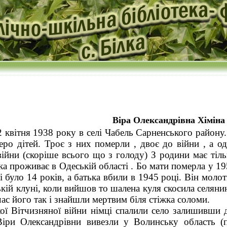
Віра Олександрівна Хіміна
 квітня 1938 року в селі Чабель Сарненського району
ятеро дітей. Троє з них померли , двоє до війни , а о
війни (скоріше всього що з голоду) З родини має тіл
яка проживає в Одеській області . Бо мати померла у 1
і було 14 років, а батька вбили в 1945 році. Він моло
ькій клуні, коли вийшов то шалена куля скосила селяни
час його так і знайшли мертвим біля стіжка соломи.
ої Вітчизняної війни німці спалили село залишивши 
Віри Олександрівни вивезли у Волинську область (п