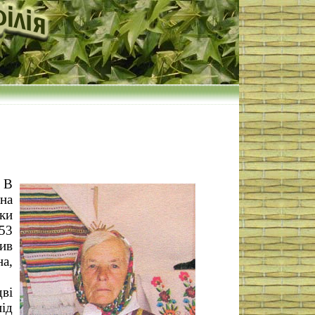
. В
дна
ьки
953
тив
на,
дві
ід